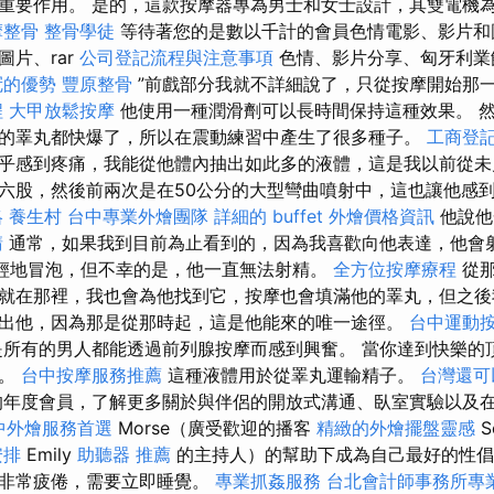
重要作用。 是的，這款按摩器專為男士和女士設計，其雙電機
摩整骨
整骨學徒
等待著您的是數以千計的會員色情電影、影片和
片、rar
公司登記流程與注意事項
色情、影片分享、匈牙利業
冠的優勢
豐原整骨
”前戲部分我就不詳細說了，只從按摩開始那
程
大甲放鬆按摩
他使用一種潤滑劑可以長時間保持這種效果。 
的睪丸都快爆了，所以在震動練習中產生了很多種子。
工商登
乎感到疼痛，我能從他體內抽出如此多的液體，這是我以前從未
六股，然後前兩次是在50公分的大型彎曲噴射中，這也讓他感
略
養生村
台中專業外燴團隊
詳細的 buffet 外燴價格資訊
他說他
請
通常，如果我到目前為止看到的，因為我喜歡向他表達，他會射精
輕輕地冒泡，但不幸的是，他一直無法射精。
全方位按摩療程
從那
就在那裡，我也會為他找到它，按摩也會填滿他的睪丸，但之後
出他，因為那是從那時起，這是他能來的唯一途徑。
台中運動
所有的男人都能透過前列腺按摩而感到興奮。 當你達到快樂的
腺。
台中按摩服務推薦
這種液體用於從睪丸運輸精子。
台灣還可
年度會員，了解更多關於與伴侶的開放式溝通、臥室實驗以及
中外燴服務首選
Morse（廣受歡迎的播客
精緻的外燴擺盤靈感
S
安排
Emily
助聽器 推薦
的主持人）的幫助下成為自己最好的性倡
是非常疲倦，需要立即睡覺。
專業抓姦服務
台北會計師事務所專