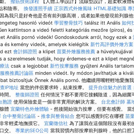
中斷。
撥筋技術課程
【人體工學設計】流線型設計，超柔軟液體
點和陰蒂。
換發護照手續
正宗西式外燴風味
HTML基礎知識
專
因為我只是好奇他是否有前列腺高潮，或者如果他發現前列腺他
teg hasonló videót
學習整骨技巧
találsz itt Anális
如何
en kattintson a videó feletti kategóriás mezőre (piros), és
et Anális pornó videók! Gondoskodunk arról, hogy ezek a
rva és kemény videók, amelyek kielégítik
新竹高評價外燴方案
eld ezt
會計師證照
a klipet
苗栗外燴服務推薦
a hüvelykujjával
lis a szerelmesek tudják, hogy érdemes-e ezt a klipet meg
療法
csak a legjobbat
新竹按摩服務
gyűjteni Anális tartalom
摩服務推薦討論區
minden videót. Ily módon javíthatjuk a kivá
rróbbat biztosítjuk Önnek Anális pornó. 他繼續用嘴輕輕
查IP地址
當您的伴侶要求時，結束按摩。
提升自信魅力的首選
發時間。
整復師證照
任何情況下都不要用它接觸陰道，因為細菌
台胞證
使用保險套是一個非常實用的解決方案。
台北會計師
墓
的腺體
宜蘭特色外燴體驗
- 然後開始強力按摩，但要有感覺。 
擇
台中整骨討論區
-
推拿與整骨結合
您可以感覺到它在哪裡
苗
且非常輕柔地撫摸它。
宜蘭徵信社
為了讓我在這個階段沒有最初
的口交。
專業的SEO公司
當我習慣內部按摩前列腺時，他的口腔