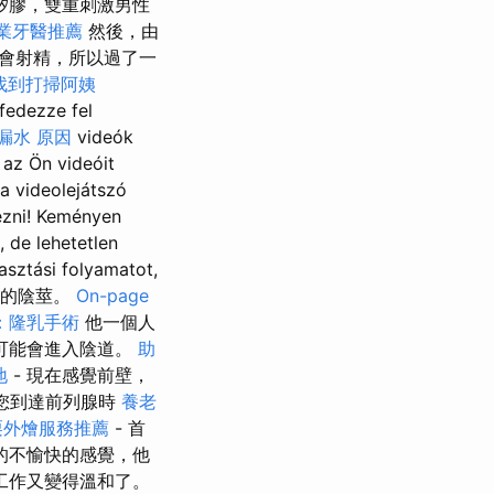
矽膠，雙重刺激男性
業牙醫推薦
然後，由
會射精，所以過了一
找到打掃阿姨
 fedezze fel
漏水 原因
videók
az Ön videóit
 a videolejátszó
nézni! Keményen
, de lehetetlen
lasztási folyamatot,
地愛撫我的陰莖。
On-page
：隆乳手術
他一個人
可能會進入陰道。
助
地
- 現在感覺前壁，
當您到達前列腺時
養老
栗外燴服務推薦
- 首
的不愉快的感覺，他
工作又變得溫和了。