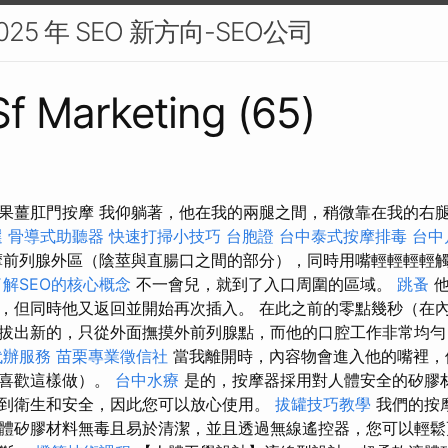
25 年 SEO 新方向-SEO公司
 Sf Marketing (65)
果薑肛門按摩 我仰躺著，他在我的兩腿之間，稍微靠在我的右腿上
選
骨導式助聽器
快速打掃小技巧
台胞證
台中泰式按摩排毒
台中
前列腺外區（陰莖與直腸口之間的部分），同時用嘴輕輕輕輕
解SEO的核心概念
不一會兒，就到了入口周圍的區域。
跳蚤
他
，但同時他又返回並開始再次插入。 在此之前的零點幾秒（在
拔出新的，只從外面撫摸外前列腺點，而他的口腔工作非常均勻
代辦服務
苗栗專業徵信社
當我離開時，內容物會進入他的嘴裡，
他喜歡這樣做）。
台中水療
是的，按摩器採用對人體安全的矽膠
到衛生和安全，因此您可以放心使用。
拔罐技巧教學
我們的按
體矽膠材料無毒且易於清潔，並且透過無線遙控器，您可以輕鬆