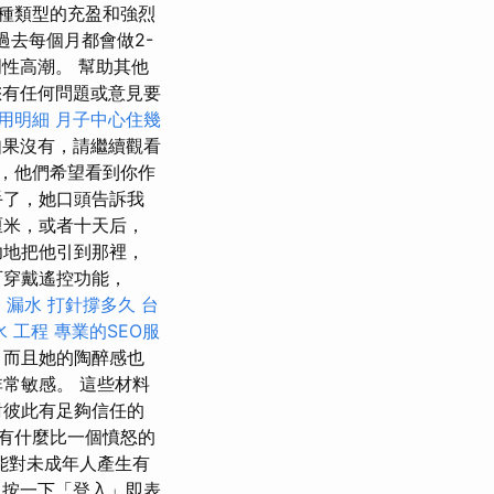
種類型的充盈和強烈
過去每個月都會做2-
性高潮。 幫助其他
有任何問題或意見要
用明細
月子中心住幾
果沒有，請繼續觀看
，他們希望看到你作
手了，她口頭告訴我
厘米，或者十天后，
功地把他引到那裡，
可穿戴遙控功能，
務
漏水 打針撐多久
台
水 工程
專業的SEO服
，而且她的陶醉感也
常敏感。 這些材料
對彼此有足夠信任的
有什麼比一個憤怒的
能對未成年人產生有
按一下「登入」即表