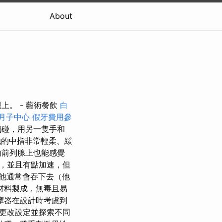
About
。 - 藝術餐飲
白
月子中心
假牙費用參
觸碰，用另一隻手和
的中指非常輕柔、緩
內前列腺上也能感覺
，並且有點加速，但
他通常會吞下去（他
材料製成，無毒且易
摩器在設計時考慮到
更改設定並探索不同