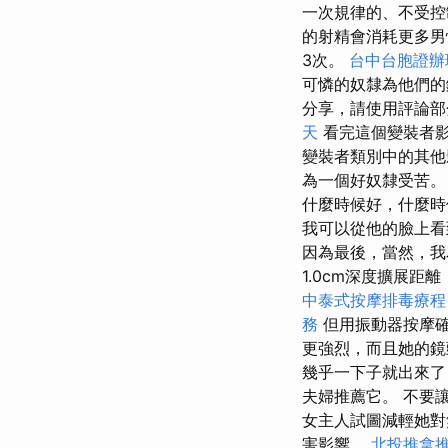
一次規律的、不受
的射精會消耗更多
3次。
台中台胞證辦
可憐的奴隸為他們
分享，請使用評論
天
看完這個變裝者
變裝者類別中的其
為一個好奴隸受苦。
什麼時候好，什麼時
我可以從他的臉上看
因為最後，當然，我
1.0cm深度擴展距離
中泰式按摩排毒療
務
但用振動器按摩確
更強烈，而且她的鏡
幾乎一下子就出來了
夫婦推薦它。 不要
女主人試圖減輕她對
害影響。
北投推拿