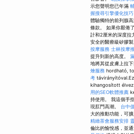
示您聲明您已年滿
握搜尋引擎優化技巧
體驗獨特的前列腺高
條款。 如果你厭倦
計和2厘米的深度拉
安全的醫療級矽膠製
按摩服務
士林按摩
提升到新的高度。
地將其從皮膚上拉下拉上
燴服務
hordható, t
考
távirányítóval.E
kihangosított élve
用的SEO軟體推薦
k
持使用。 我這個手
現肛門高潮。
台中
大的推動功能，可擴展
精緻茶會服務安排
倫比的愉悅感，並通