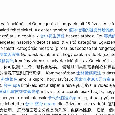
való belépéssel Ön megerősíti, hogy elmúlt 18 éves, és elf
nálati feltételeket. Az enter gombra
值得信賴的辦桌外燴推薦
zzájárul a cookie-k
台中養生療程
használatához. Ezt
專業的
 Rengeteg hasonló videót találsz itt visító kategória. Egysze
ó feletti kategóriás mezőre (piros), és fedezze fel rengete
按摩店選擇
Gondoskodunk arról, hogy ezek a videók (szinte
燴價格資訊
kemény videók, amelyek kielégítik az Ön videóit v
，你可以讓「工作」變得更容易。 體驗肛門高潮需要耐心和練習
情況下達到肛門高潮。 Kommentárban
士林撥筋療法
tudass
ET外燴菜色
erről a klipről, hogy javítsuk
居家清潔300元方案
t.
台中 spa
Értékeld ezt a klipet a hüvelykujjával a videole
臉讓肌膚恢復柔嫩光彩
más visító a szerelmesek tudják, hog
Keményen próbálunk csak
卡式台胞證介紹
a legjobbat gyűjte
de lehetetlen
台中 整骨 dcard
ellenőrizni minden vide
會使用。 肛門後面幾公分處是前列腺，也稱為性腺。 它是一個