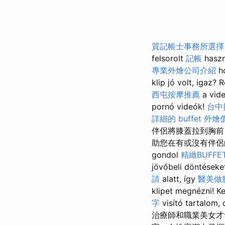
質記帳士事務所選擇
felsorolt
記帳
​​hasz
專業外燴公司介紹
ho
klip jó volt, igaz?
西屯按摩推薦
a vide
pornó videók!
台中
詳細的 buffet 外
伴侶將膝蓋拉到胸前
助您在有或沒有伴侶的
gondol
精緻BUFF
jövőbeli döntéseke
請
alatt, így
醫美做
klipet megnézni! 
字
visító tartalom, 
治療師和職業美女才