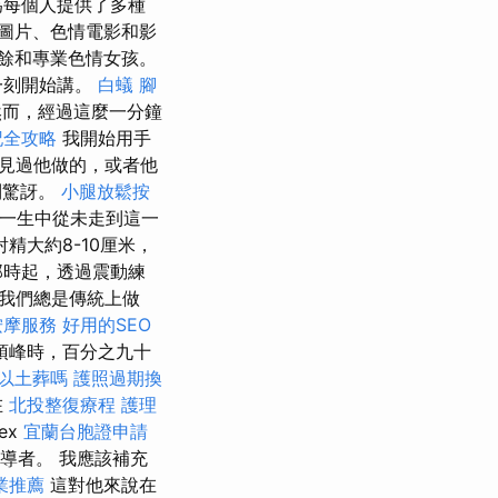
為每個人提供了多種
圖片、色情電影和影
餘和專業色情女孩。
一刻開始講。
白蟻
腳
然而，經過這麼一分鐘
記全攻略
我開始用手
見過他做的，或者他
到驚訝。
小腿放鬆按
一生中從未走到這一
大約8-10厘米，
時起，透過震動練
我們總是傳統上做
按摩服務
好用的SEO
頂峰時，百分之九十
以土葬嗎
護照過期換
在
北投整復療程
護理
ex
宜蘭台胞證申請
導者。 我應該補充
業推薦
這對他來說在