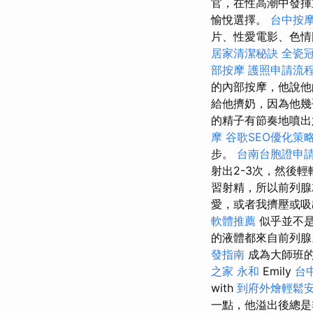
官，在性高潮中發揮
愉悅選擇。
台中按
片、性愛電影、色情圖
居家清潔秘訣
全瓷
部按摩
護照申請流
的內部按摩，他說他
給他擠奶，因為他幾
的精子有節奏地噴出
摩
谷歌SEO優化策
步。
台南台胞證申
射出2-3次，然後
習射精，所以前列腺
愛，或者我擠壓或吸
軟體推薦
似乎並不是
的液體都來自前列
發指南
成為大師班的
之家 永和
Emily
台
with
到府外燴輕鬆
一點，他溢出後總