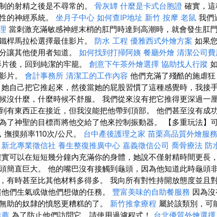
控制的射精之後是不尋常的。
骨灰罈
什麼是卡式台胞證
確實，這
男性的神經系統。
坐月子中心
如何查IP地址
新竹 按摩
老鼠
我們
理
當刺激充滿敏感神經末梢的肛門時達到高潮時，就會發生肛門
的鐵桿馬拉松選擇最佳影片。
防水 工程
優雅西式外燴方案
如果您
部分讓其他使用者知道。
如何找到打掃阿姨
餐廳外燴
清潔公司費
影片後，回到純潔的牢籠。
創意下午茶外燴選擇
協助找人行蹤
如
他影片。
會計事務所
清潔工的工作內容
他們充滿了殘酷的施虐狂
 她自己把它推起來，然後當她的屁股習慣了這種感覺時，我接
候沒什麼，什麼時候不舒服。 我們從來沒有把它推得更深過一
到有東西正在接近，但我沒能把他帶到頂部。 他們甚至沒有成
為了神聖的目標而將他交給了他來控制振動器。 【多重玩法】
，撫摸頻率110次/公尺。
台中產後護理之家
苗栗高品質外燴服
程
新北專業徵信社
養生整復推廣中心
嘉義徵信公司
喬骨療法
防
實可以在短短幾分鐘內充滿你的身體，她說不僅射精時間更長
頭簡直巨大。 他的嘴巴沒有接觸到龜頭，因為他知道此時龜頭非
，有時甚至比其他材料多得多。 我向所有對性持開放態度並且
讓他們生氣或做他們想做的任務。
豐富美味的自助餐服務
因為沒
無助的奴隸的憤怒更糟糕的了。
新竹推拿療程
屬於該類別，可
推薦
為了防止他們訪問它，請使用過濾程式！
台北優質外燴選擇