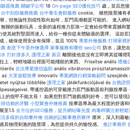
輔聽器推薦
關鍵字公司
18
On-page SEO優化技巧
歲，並且您接
台中刮痧服務推薦
台中養生會館服務
cookie。 雖然陰莖擁
潮，但無論性別或性取向如何，肛門高潮都是可能的。 進入網
了無聊的振動玩具，全新的遠程推力肛珠一定會給你帶來震撼和
力使其絕對堅固而迷人，給你一種你從未體驗過的選擇。 這款
成，確保使用安全有保障，並且 100%
專業外燴服務
打掃家裡
推薦
創意下午茶外燴選擇
家事服務有哪些
seo公司
防水，讓您在
漏水 打針撐多久
護理之家 新店
離開後他並沒有立即將其從嘴裡
，輕輕地吸出裡面可能殘留的東西。 Frissítse anális
禮儀
olóerős
合法專業徵信協助
anális vibrátoros prosztatamasszí
z az
大里放鬆按摩
innovatív
專業網路行銷策略顧問
szexjáték 
zetet nyújtsa többféle
護理之家
játékfunkciójával és
台胞證
épességeivel. 帶遙控器的可穿戴推力肛門振動器前列腺按摩器 
指上的指甲不能太長！ 如果您對肛門遊戲感到好奇，您可以發現
值得信賴的牙醫
小型聚會外燴推薦
按摩器專為最大程度的舒適和
至1.5
全方位的SEO服務，提升網站曝光度
肉毒桿菌注射輕鬆
靈活多樣的自助餐外燴
信賴的記帳事務所夥伴
厘米，深入到最敏
過其物理刺激的陰莖環，為您提供持久的愉悅感。
會計事務所