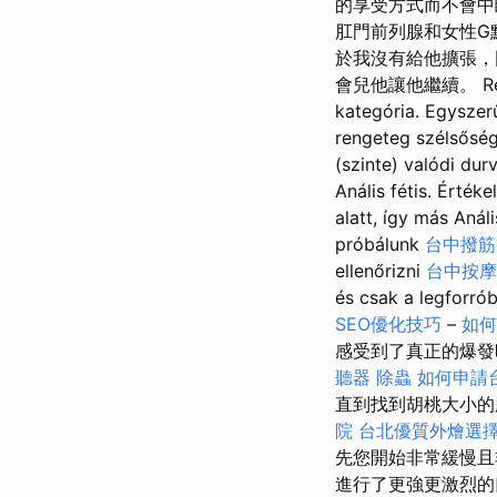
的享受方式而不會
肛門前列腺和女性G
於我沒有給他擴張，
會兒他讓他繼續。 Renge
kategória. Egyszerű
rengeteg szélsőség
(szinte) valódi du
Anális fétis. Érték
alatt, így más Aná
próbálunk
台中撥筋
ellenőrizni
台中按
és csak a legfo
SEO優化技巧
–
如何
感受到了真正的爆
聽器
除蟲
如何申請
直到找到胡桃大小
院
台北優質外燴選
先您開始非常緩慢
進行了更強更激烈