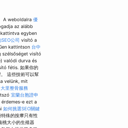
A weboldalra
優
ogadja az alább
kattintva egyben
SEO公司
visító a
rűen kattintson
台中
g szélsőséget visító
) valódi durva és
isító fétis. 如果你的
。 這些技術可以幫
a velünk, mit
a
大里整骨服務
játszó
宜蘭台胞證申
y érdemes-e ezt a
ni
如何挑選SEO關鍵
ót. 這種特殊的按摩只有性
核桃大小的生殖器