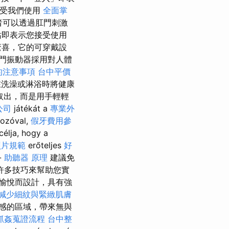
受我們使用
全面掌
有者可以透過肛門刺激
站即表示您接受使用
驚喜，它的可穿戴設
肛門振動器採用對人體
的注意事項
台中平價
洗澡或淋浴時將健康
取出，而是用手輕輕
公司
játékát a
專業外
rozóval,
假牙費用參
célja, hogy a
照片規範
erőteljes
好
-
助聽器 原理
建議免
許多技巧來幫助您實
愉悅而設計，具有強
減少細紋與緊緻肌膚
感的區域，帶來無與
抓姦蒐證流程
台中整