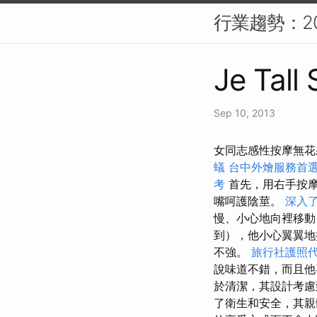
行業趨勢：20
Je Tall
Sep 10, 2013
女同志感性按摩無花
蟻
台中外燴服務首
考
首先，用右手按摩
嘴呵護陰莖。
深入了
慢、小心地向裡移動
到），他小心翼翼地
不強。
旅行社護照
說味道不錯，而且
於清潔，其設計考慮
了衛生和安全，其親