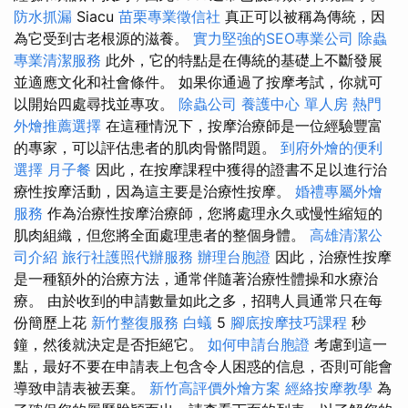
防水抓漏
Siacu
苗栗專業徵信社
真正可以被稱為傳統，因
為它受到古老根源的滋養。
實力堅強的SEO專業公司
除蟲
專業清潔服務
此外，它的特點是在傳統的基礎上不斷發展
並適應文化和社會條件。 如果你通過了按摩考試，你就可
以開始四處尋找並專攻。
除蟲公司
養護中心 單人房
熱門
外燴推薦選擇
在這種情況下，按摩治療師是一位經驗豐富
的專家，可以評估患者的肌肉骨骼問題。
到府外燴的便利
選擇
月子餐
因此，在按摩課程中獲得的證書不足以進行治
療性按摩活動，因為這主要是治療性按摩。
婚禮專屬外燴
服務
作為治療性按摩治療師，您將處理永久或慢性縮短的
肌肉組織，但您將全面處理患者的整個身體。
高雄清潔公
司介紹
旅行社護照代辦服務
辦理台胞證
因此，治療性按摩
是一種額外的治療方法，通常伴隨著治療性體操和水療治
療。 由於收到的申請數量如此之多，招聘人員通常只在每
份簡歷上花
新竹整復服務
白蟻
5
腳底按摩技巧課程
秒
鐘，然後就決定是否拒絕它。
如何申請台胞證
考慮到這一
點，最好不要在申請表上包含令人困惑的信息，否則可能會
導致申請表被丟棄。
新竹高評價外燴方案
經絡按摩教學
為