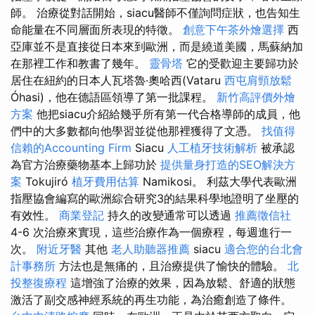
師。 治療從對話開始，siacu醫師不僅詢問症狀，也告知生
命能量在不同層面所表現的特徵。
創意下午茶外燴選擇
西
亞庫並不是直接從日本來到歐洲，而是繞道美國，馬蘇納加
在那裡工作和教書了幾年。
靈骨塔
它的受歡迎主要歸功於
居住在紐約的日本人瓦塔魯·奧哈西(Vataru
西屯肩頸放鬆
Óhasi)，他在德語區領導了第一批課程。
新竹高評價外燴
方案
他把siacu介紹給幾乎所有第一代合格導師的成員，他
們中的大多數都向他學習並從他那裡獲得了文憑。
找值得
信賴的Accounting Firm
Siacu
人工植牙技術解析
被承認
為官方治療藥物基本上歸功於
提供量身打造的SEO解決方
案
Tokujiró
植牙費用估算
Namikosi。 利茲大學代表歐洲
指壓協會編寫的歐洲綜合研究3的結果科學地證明了坐壓的
有效性。
商業登記
持久的改變通常可以透過
推薦徵信社
4-6 次治療來實現，這些治療作為一個療程，每週進行一
次。
附近牙醫
其他
老人助聽器推薦
siacu
適合您的台北會
計事務所
方法也是無痛的，且治療提供了愉快的體驗。
北
投整復療程
這增強了治療的效果，因為放鬆、舒適的狀態
激活了副交感神經系統的再生功能，為治癒創造了條件。