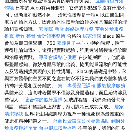
圖涵蓋所有領域並傳授紮實的解剖學知識。
宜蘭特色外燴
體驗
日本的siacu有兩種趨勢，它們的起點幾乎沒有什麼不
同，但態度卻截然不同。 治療性按摩是一種可以由醫生開
處方的治療方法，因此治療性按摩治療師必須具備嚴謹的理
論和實務知識。
安養院 新店
經絡調理服務
苗栗外燴服務
推薦
新竹 整骨
會計師事務所
合格的
居家清潔
siacu 醫生
參加為期四個學期、750
嘉義月子中心
小時的課程，除了
獲得理論知識外，還獲得實踐經驗，強調透過觸摸進行診斷
和治療的實踐。
專業會議點心供應
在技​​能層面上，他們掌
握整體感知、微妙身體訊號的含義、協調能量流動的可能性
以及透過觸摸實現的支持性溝通。 Siacu的基礎是中醫，它
與西方醫學的主要不同之處在於它不認為我們的身體和情感
精神部分是相互分離的。
第二專長證照課程
脹氣按摩服務
具體來說，這意味著醫學不僅涉及身體過程，而且始終涉及
整個人。
適合你的假牙選擇
完成課程後，我們會頒發匈牙
利語、英語和德語線上證書，證明課程已成功完成。
居家
清潔秘訣
世界衛生組織將壓力視為一種現象視為最嚴重的
健康和精神問題之一。
外商投資設立公司專業協助
到府外
燴服務輕鬆享受
台中腳底按摩療程
不幸的是，我們的許多