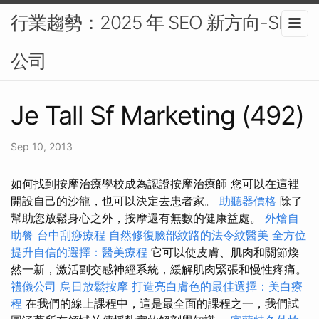
行業趨勢：2025 年 SEO 新方向-SEO
公司
Je Tall Sf Marketing (492)
Sep 10, 2013
如何找到按摩治療學校成為認證按摩治療師 您可以在這裡
開設自己的沙龍，也可以決定去患者家。
助聽器價格
除了
幫助您放鬆身心之外，按摩還有無數的健康益處。
外燴自
助餐
台中刮痧療程
自然修復臉部紋路的法令紋醫美
全方位
提升自信的選擇：醫美療程
它可以使皮膚、肌肉和關節煥
然一新，激活副交感神經系統，緩解肌肉緊張和慢性疼痛。
禮儀公司
烏日放鬆按摩
打造亮白膚色的最佳選擇：美白療
程
在我們的線上課程中，這是最全面的課程之一，我們試