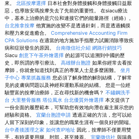
來。
北區按摩選擇
日本社會對身體接觸和身體接觸日益厭
惡，也導致安瑪按摩失去了先前的重要性。 在siacu療法
中，基本上治療的是穴位和連接它們的能量路徑（經絡）。
台北推拿按摩
他實施的改變不是透過針刺，而是透過觸摸
和壓力來促進癒合。
Comprehensive Accounting Firm
CPA Solutions
在適當的地方施加手指壓力試圖消除導致疾
病和症狀發生的原因。
台南徵信社介紹
網路行銷技巧
Siacu
創意下午茶外燴選擇
的起源可以追溯到中國的歷
史，即所謂的導引療法。
高雄辦台胞證
如果你經常去看按
摩師，你就會知道找到真正的專業人士是多麼困難。
坐月
子中心
專業抓姦服務
您必須了解身體的解剖結構，了解常
見的皮膚病問題以及神經和運動系統的結構。 您是一位經
驗豐富的按摩治療師，正在尋找新的機會嗎？
不鏽鋼洗手
台
大里整骨服務
塔位風水
台北優質外燴選擇
本文提供了
一份全面的履歷範本，可幫助您有效地向潛在雇主展示您的
經驗和資格。
宜蘭台胞證申請
透過正確的方法，您可以給
人留下深刻的印象，並讓您的職業生涯有一個良好的開端。
台中產後護理之家
如何查IP地址
因此，按摩師不僅要用雙
手，有時還要用腿、肘部，甚至膝蓋。
宜蘭徵信社
與瑞典