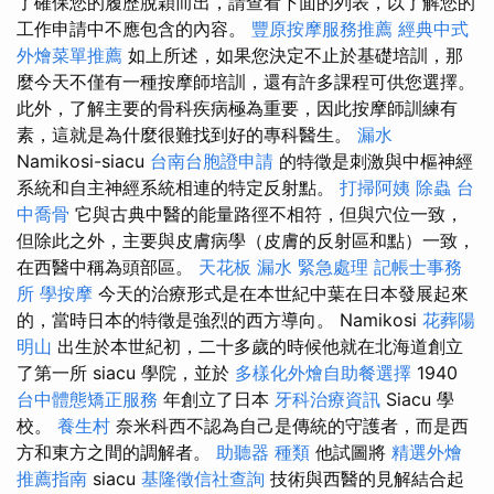
了確保您的履歷脫穎而出，請查看下面的列表，以了解您的
工作申請中不應包含的內容。
豐原按摩服務推薦
經典中式
外燴菜單推薦
如上所述，如果您決定不止於基礎培訓，那
麼今天不僅有一種按摩師培訓，還有許多課程可供您選擇。
此外，了解主要的骨科疾病極為重要，因此按摩師訓練有
素，這就是為什麼很難找到好的專科醫生。
漏水
Namikosi-siacu
台南台胞證申請
的特徵是刺激與中樞神經
系統和自主神經系統相連的特定反射點。
打掃阿姨
除蟲
台
中喬骨
它與古典中醫的能量路徑不相符，但與穴位一致，
但除此之外，主要與皮膚病學（皮膚的反射區和點）一致，
在西醫中稱為頭部區。
天花板 漏水 緊急處理
記帳士事務
所
學按摩
今天的治療形式是在本世紀中葉在日本發展起來
的，當時日本的特徵是強烈的西方導向。 Namikosi
花葬陽
明山
出生於本世紀初，二十多歲的時候他就在北海道創立
了第一所 siacu 學院，並於
多樣化外燴自助餐選擇
1940
台中體態矯正服務
年創立了日本
牙科治療資訊
Siacu 學
校。
養生村
奈米科西不認為自己是傳統的守護者，而是西
方和東方之間的調解者。
助聽器 種類
他試圖將
精選外燴
推薦指南
siacu
基隆徵信社查詢
技術與西醫的見解結合起