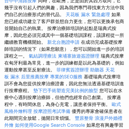
台中中清路按摩
同時，在歐洲，正是由於其西方取向，它
幾乎沒有引起人們的興趣，因為我們專門尋找東方方法中我
們自己的治療形式的替代品。
天花板 漏水 緊急處理
如果
您已經成功建立了客戶群並想自力更生，您可以更換承包商
並開始自己的執業。 按摩治療師培訓的起點是瑞典式按
摩，因此您必須完成其中一個基礎培訓課程，該課程從一所
繼續教育機構開始。
新北台胞證申請
在成功完成基礎按摩
師培訓的情況下（如果您願意），您可以開始進一步的培訓
課程之一。
氣結調理療法
柬埔寨旅遊簽證辦理
瑞典式按摩
在匈牙利最為常見，進一步的訓練都是以此為基礎的，例如
運動按摩甚至反射療法。
菲律賓簽證辦理
助聽器
天花
板 漏水
后里推薦按摩
專業的SEO服務
基礎瑞典式按摩培
訓不會為您提供按摩治療證書，因此您無法透過基礎培訓進
行按摩療程。
墊下巴手術塑造完美比例的臉型
您可以在水
療中心遇到按摩治療師，但他們也經常自己創業。 按摩過
程中，有時間休息，為身心充電，讓患者保持平衡。
歐式
風格外燴料理
按摩證照考試準備
優秀的專家會確保患者在
此期間完全放鬆，拋開日常煩惱。
豐原整骨
浪漫戶外婚禮
外燴
如何使用Google Search Console
如果您有興趣學習