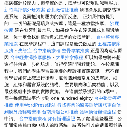
疾病都源於壓力，但幸運的是，按摩也可以幫助減輕壓力。
新竹高評價外燴方案
台北徵信社推薦
觸摸會啟動副交感神
經系統，從而抵消對壓力的負面反應。 正如我們所提到
的，一切的基礎是瑞典式按摩，這是一種放鬆按摩。
沙鹿
按摩
這在匈牙利最常見，如果你住在布達佩斯或其周邊地
區，你一定會找到當瑞典式按摩的女按摩師。
台中整骨專
業推薦
在按摩課程中，這門課程是最受歡迎的
五權路按摩
服務
-
失智症
台中撥筋療程
整骨專業推薦
正是因為這個原
因
台中輕井澤按摩服務
-
大里推拿療程
所以如果您將來想
進行任何進一步的培訓，值得從這門課程開始。 在按摩課
程中，我們的學生學習最重要的理論和實踐資訊。 您不僅
會學習如何正確進行按摩，還會遇到最常見的皮膚病、細
胞、組織和器官系統的結構。 主要肌肉和肌肉功能，以及
最後模組中按摩的實際實施。 在這個競爭激烈的市場中，
雇主每個職缺平均收到 one hundred eighty
台中整骨療程
推薦
使用WordPress建站
尋找專業的醫美診所讓您更自信
到府外燴輕鬆安排
台南清潔公司推薦
護照換發辦理流程
份
申請。
台中撥筋療程
如何辦理護照
為了處理這些履歷，公
司通常依賴自動申請人追蹤系統，該系統可以篩選履歷並過