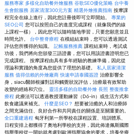
服務專家
多樣化自助餐外燴服務
谷歌SEO優化策略
台中養
生會館服務
居家清潔300元方案
精選外燴推薦指南
按摩課
程完全在線上進行，因此您註冊後即可立即開始。
專業的
SEO公司
您可以按照自己的進度完成課程（就像我們的線
上課程一樣），因此您可以隨時隨地學習，只要您願意並且
時間允許。
台中整脊療程
在模組結束時，您可以透過測試
評估您所獲得的知識。
記帳服務推薦
課程結束時，考試成
功後，我們將向您頒發三語證書，您可以用該證書證明您已
完成課程。 按摩課程由具有多年經驗的教練準備，因此從
理論和實踐的角度為您提供了理想的基礎。
私人居家清潔
服務
值得信賴的外燴廠商
快速申請泰國簽證
治療影響全
身，siacu醫師根據對話和觸覺狀況評估，治療最有效幫助
改變的經絡和穴位。
靈活多樣的自助餐外燴
長照
整復推拿
療程
此療法可以透過教授運動練習（Dó-in）或生活方式和
飲食建議來補充。
什麼是SEO？
想要被治癒的人和治療師
之間充滿信任、良好合作和共同責任的關係是至關重要的。
全口重建過程
匈牙利第一所學校在課程設置、培訓體系、
日程安排上都獲得了奧地利學校的支持，因此佈達佩斯國際
指壓學校從一開始就考慮到歐洲指壓協會的要求，培養坐療