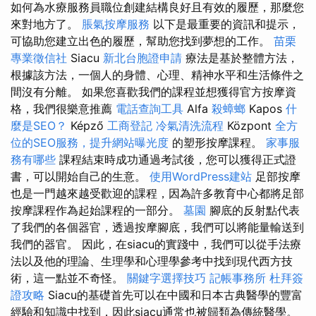
如何為水療服務員職位創建結構良好且有效的履歷，那麼您
來對地方了。
脹氣按摩服務
以下是最重要的資訊和提示，
可協助您建立出色的履歷，幫助您找到夢想的工作。
苗栗
專業徵信社
Siacu
新北台胞證申請
療法是基於整體方法，
根據該方法，一個人的身體、心理、精神水平和生活條件之
間沒有分離。 如果您喜歡我們的課程並想獲得官方按摩資
格，我們很樂意推薦
電話查詢工具
Alfa
殺蟑螂
Kapos
什
麼是SEO？
Képző
工商登記
冷氣清洗流程
Központ
全方
位的SEO服務，提升網站曝光度
的塑形按摩課程。
家事服
務有哪些
課程結束時成功通過考試後，您可以獲得正式證
書，可以開始自己的生意。
使用WordPress建站
足部按摩
也是一門越來越受歡迎的課程，因為許多教育中心都將足部
按摩課程作為起始課程的一部分。
墓園
腳底的反射點代表
了我們的各個器官，透過按摩腳底，我們可以將能量輸送到
我們的器官。 因此，在siacu的實踐中，我們可以從手法療
法以及他的理論、生理學和心理學參考中找到現代西方技
術，這一點並不奇怪。
關鍵字選擇技巧
記帳事務所
杜拜簽
證攻略
Siacu的基礎首先可以在中國和日本古典醫學的豐富
經驗和知識中找到，因此siacu通常也被歸類為傳統醫學。