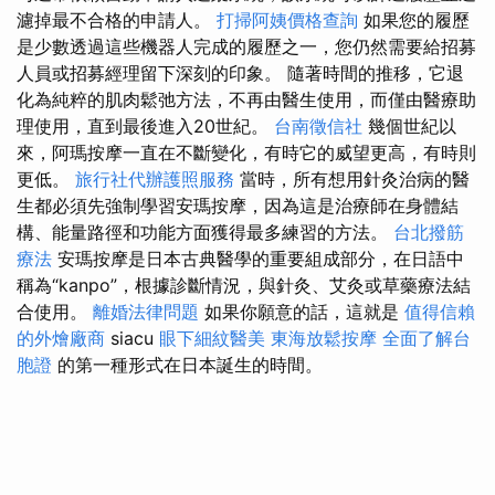
濾掉最不合格的申請人。
打掃阿姨價格查詢
如果您的履歷
是少數透過這些機器人完成的履歷之一，您仍然需要給招募
人員或招募經理留下深刻的印象。 隨著時間的推移，它退
化為純粹的肌肉鬆弛方法，不再由醫生使用，而僅由醫療助
理使用，直到最後進入20世紀。
台南徵信社
幾個世紀以
來，阿瑪按摩一直在不斷變化，有時它的威望更高，有時則
更低。
旅行社代辦護照服務
當時，所有想用針灸治病的醫
生都必須先強制學習安瑪按摩，因為這是治療師在身體結
構、能量路徑和功能方面獲得最多練習的方法。
台北撥筋
療法
安瑪按摩是日本古典醫學的重要組成部分，在日語中
稱為“kanpo”，根據診斷情況，與針灸、艾灸或草藥療法結
合使用。
離婚法律問題
如果你願意的話，這就是
值得信賴
的外燴廠商
siacu
眼下細紋醫美
東海放鬆按摩
全面了解台
胞證
的第一種形式在日本誕生的時間。