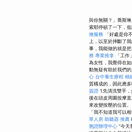
與你無關？」喬斯
索耶停頓了一下，低
燴服務
「好處是你
上，以至於摔斷了我
事，我能做的就是把
務
專業推拿
「工作
為女性，我覺得在如
動無疑有助於我們的
心
台中養生療程
精
質構成的，因此應多
簽證
1.先清洗雙手
後在頭皮周圍按摩
來改變按壓的位置。
「我不知道我可以相
單人房
助聽器 推薦
胞證辦理中心
“今天