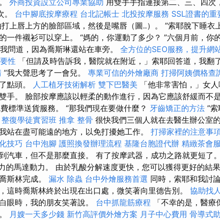
怕。
外商投資設立公司專業協助
用雙手手指連接第二、三、四次
6次。
台中腳底按摩療程
台北記帳士
北投按摩服務
SSL證書的重
打上唇上方的臉部區域，然後是嘴唇（圖..）。 ”索耶脫下睡衣
的一件襯衫可以穿上。 “媽的，你運動了多少？ ”六個月前，你的
我問道，因為喬斯琳還站在車旁。
全方位的SEO服務，提升網
重要性
「但請及時告訴我，醫院就在附近，」索耶回答道，我翻
請
”我大聲思考了一會兒。
專業可信的外燴廠商
打掃阿姨價格查
點了點頭。
人工植牙技術解析
雙下巴醫美
「他非常害怕，」女人
雙手。 臉部按摩應該以輕柔的動作進行，因為它應該舒緩而不是刺
可享免費標準送貨服務。 “那我們現在要做什麼？
牙齒矯正的方法
”
。
整復學徒實習班
推拿 整骨
很快我們三個人就在去醫生辦公室
我站在盡可能遠的地方，以免打擾她工作。
打掃家裡的注意事
化技巧
台中泡腳
護照換發辦理流程
基隆台胞證代辦
精緻茶會
到汽車，但不是那麼直接。 有了按摩武器，成功之路就更短了。
斤壓力的馬達動力。 由於乳酸分解速度更快，您可以獲得更好的結
待喬斯林完成。
漏水
除蟲
台中外燴服務首選
同時，索耶和我討論
，這時喬斯林終於出現在出口處，微笑著向里德告別。
協助找
翻白眼時，我的朋友笑著說。
台中抓龍筋療程
「不幸的是，醫療
頭。
月嫂一天多少錢
新竹高評價外燴方案
月子中心費用
骨導式