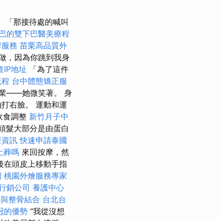
「那接待處的喊叫
巴的雙下巴醫美療程
摩服務
苗栗高品質外
做，因為你跳到我身
查IP地址
「為了這件
流程
台中體態矯正服
業——她微笑著。 身
打右臉。 運動和運
飲食調整
新竹月子中
頭髮大部分是由蛋白
療資訊
快速申請泰國
土葬嗎
來回按摩，然
後在頭皮上移動手指
紹
桃園外燴服務專家
行銷公司
養護中心
拿與整骨結合
台北台
冠的優勢
“我從沒想