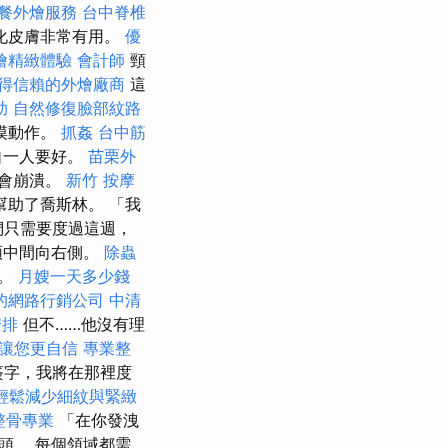
餐外燴服務
台中脊椎
化皮膚非常有用。
優
燴精緻體驗
會計師
頸
得信賴的外燴廠商
這
助
自然修復臉部紋路
摸動作。
抓姦
台中筋
自一人要好。
苗栗外
就會崩潰。
新竹 按摩
幫助了喬斯林。 「我
們只需要度過這週，
頭中間向右側。
除蟲
說。
月嫂一天多少錢
的網路行銷公司
中清
安排
但不……他沒有理
讓您更自信
專業整
簽字，我將在那裡度
輕鬆減少細紋與緊緻
整骨專業
「在你發洩
頭。 每個領域都需