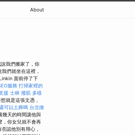
About
我說我們搬家了，你
說我們就坐在這裡，
kin 面前停了下
SEO服務
打掃家裡的
支援
士林 撥筋
多樣
夢想就是這張文憑，
還可以土葬嗎
台北徵
讓幾天的時間讓他與
麼，你女兒就不會再
確否認他別有用心，