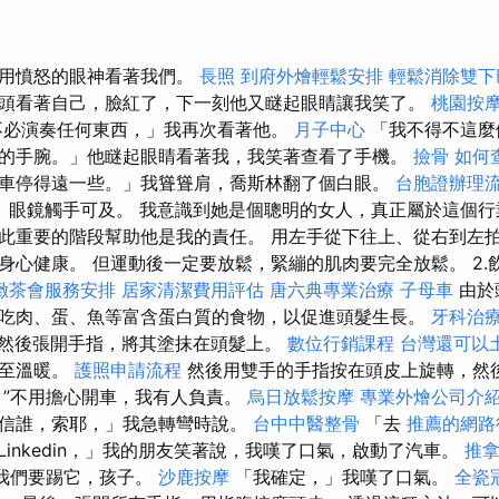
琳用憤怒的眼神看著我們。
長照
到府外燴輕鬆安排
輕鬆消除雙下
頭看著自己，臉紅了，下一刻他又瞇起眼睛讓我笑了。
桃園按
不必演奏任何東西，」我再次看著他。
月子中心
「我不得不這麼
的手腕。」他瞇起眼睛看著我，我笑著查看了手機。
撿骨
如何
車停得遠一些。」我聳聳肩，喬斯林翻了個白眼。
台胞證辦理
」眼鏡觸手可及。 我意識到她是個聰明的女人，真正屬於這個行
此重要的階段幫助他是我的責任。 用左手從下往上、從右到左拍
身心健康。 但運動後一定要放鬆，緊繃的肌肉要完全放鬆。 2.
緻茶會服務安排
居家清潔費用評估
唐六典專業治療
子母車
由於
吃肉、蛋、魚等富含蛋白質的食物，以促進頭髮生長。
牙科治
，然後張開手指，將其塗抹在頭髮上。
數位行銷課程
台灣還可以
直至溫暖。
護照申請流程
然後用雙手的手指按在頭皮上旋轉，然
 ”不用擔心開車，我有人負責。
烏日放鬆按摩
專業外燴公司介
信誰，索耶，」我急轉彎時說。
台中中醫整骨
「去
推薦的網路
Linkedin，」我的朋友笑著說，我嘆了口氣，啟動了汽車。
推
我們要踢它，孩子。
沙鹿按摩
「我確定，」我嘆了口氣。
全瓷