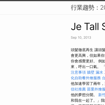
行業趨勢：20
Je Tall
Sep 10, 2013
頭髮徹底再生 讓頭
會更高興，但如果你
你會感覺更好。 例如
來，呼出一口氣。 
注意事項
牆壁 漏水
化自助餐外燴服務
他加速學習了兩年，
信社推薦
苗栗外燴
他的夢想分開。
新
和我在一起了。」