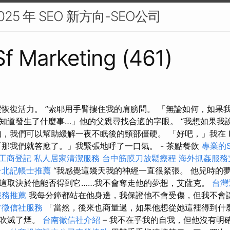
25 年 SEO 新方向-SEO公司
 Sf Marketing (461)
髮恢復活力。 ”索耶用手臂摟住我的肩膀問。 「無論如何，如果
知道發生了什麼事…」他的父親尋找合適的字眼。 “我想如果我
，我們可以幫助緩解一夜不眠後的頸部僵硬。 「好吧，」我在 Lin
「那我們就答應了。」我緊張地呼了一口氣。 - 茶點餐飲
專業的
工商登記
私人居家清潔服務
台中筋膜刀放鬆療程
海外抓姦服務
台北記帳士推薦
“我感覺這幾天我的神經一直很緊張。 他兒時的
這取決於他能否得到它……我不會奪走他的夢想，艾薩克。
台灣
服務推薦
我每分鐘都站在他身邊，我保證他不會受傷，但我不會
竹徵信社服務
「當然，後來也商量過，如果他想從她這裡得到什
我吹滅了煙。
台南徵信社介紹
– 我不在乎我的自我，但他沒有明