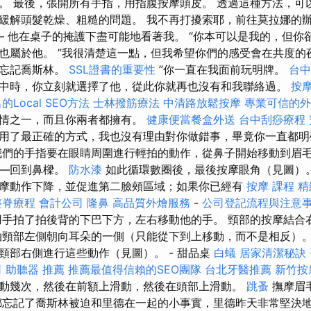
。 最後，張開所有手指，用指腹按摩頭皮。 透過這種方法，可
緩解頭髮乾燥、粗糙的問題。 我不再打擾索耶，前往莫拉娜的
 – 他在桌子的掩護下盡可能地看著我。 “你本可以是我的，但
也屬於他。 ”我很清楚這一點，但我希望你們的感受會在共度的夜
來忘記喬斯林。
SSL證書的重要性
”你一直在我面前玩明牌。
台
中時，你立刻就選擇了他，從此你就再也沒有和我聯絡過。
按
Local SEO方法
士林撥筋療法
中清路放鬆按摩
專業可信的外
事情之一，而且你兩者都擁有。
健康便當餐盒外送
台中刮痧療程
用了最正確的方式，我也沒有理由對你做錯事，畢竟你一直都明
我們的手指要在眼睛周圍進行輕拍的動作，從鼻子開始移動到眉
——回到鼻樑。
防水漆
如此循環數圈後，最後按摩眼角（見圖）
摩動作下降，並促進第二臉頰區域；如果你已經有
按摩 課程
精
整脊療程
會計公司
隆鼻
高品質外燴服務
-
公司登記流程與注意
手拍了拍後背的下巴下方，左右移動他的手。 頸部的按摩結合
拍頸部左側朝向耳朵的一側（只能從下到上移動，而不是相反）。 8
頸部右側進行這些動作（見圖）。 - 甜品桌
白蟻
居家清潔秘訣
司
助聽器 推薦
推薦最值得信賴的SEO團隊
台北牙醫推薦
新竹按
動幾次，然後在前額上滑動，然後在頭部上滑動。
跳蚤
撫摩眉
都忘記了喬斯林被迫和里德在一起的小事實，里德昨天非常堅決