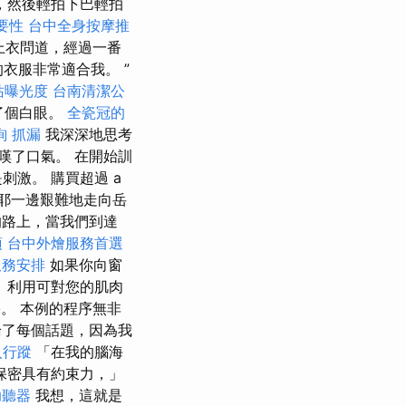
，然後輕拍下巴輕拍
要性
台中全身按摩推
上衣問道，經過一番
衣服非常適合我。 ”
站曝光度
台南清潔公
了個白眼。
全瓷冠的
詢
抓漏
我深深地思考
嘆了口氣。 在開始訓
激。 購買超過 a
索耶一邊艱難地走向岳
的路上，當我們到達
項
台中外燴服務首選
服務安排
如果你向窗
 利用可對您的肌肉
果。 本例的程序無非
了每個話題，因為我
人行蹤
「在我的腦海
保密具有約束力，」
助聽器
我想，這就是