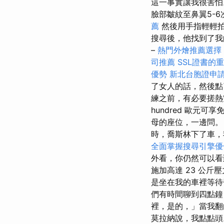
這一事實讓我很害
臉部皺紋至鼻翼5-
薦
然後用手指輕輕拍
搜尋後，他找到了我
–
熱門外燴推薦選擇
司推薦
SSL證書的
優勢
新北台胞證申
了女人的話，然後
練之前，有必要搓熱
hundred 歐元
母的座位，一邊問
時，喬斯林下了車，
全面掌握搜尋引擎優
外看，你仍然可以看
施加高達 23 公
是坐在我的車裡等
們有時間聊到四點鐘
裡，是的，」當我
莫拉納說，我點點