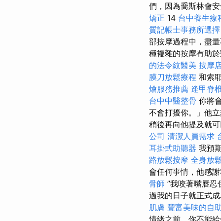
們，因為喬斯林會
矯正
14
台中養生療
質記帳士事務所選擇
部按摩過程中，盡
種複雜的按摩有助於
的法令紋醫美
按摩
膜刀放鬆療程
和索
燴服務推薦
逢甲脊
台中中醫整骨
你將
不會打擾你。」他立
稍後再向他提及就可
公司
清潔人員需求
耳掛式助聽器
我預期
路放鬆按摩
全身放
會任何事情，他感謝
骨師
”我咬著嘴唇忍
過我的日子就正式
肌膚
豐富美味的自
情緒之前，你不能給