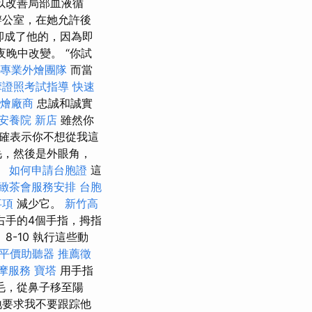
以改善局部血液循
辦公室，在她允許後
你卻成了他的，因為即
晚中改變。 “你試
中專業外燴團隊
而當
摩證照考試指導
快速
燴廠商
忠誠和誠實
安養院 新店
雖然你
確表示你不想從我這
毛，然後是外眼角，
。
如何申請台胞證
這
緻茶會服務安排
台胞
事項
減少它。
新竹高
右手的4個手指，拇指
-10 執行這些動
平價助聽器
推薦徵
摩服務
寶塔
用手指
毛，從鼻子移至陽
地要求我不要跟踪他