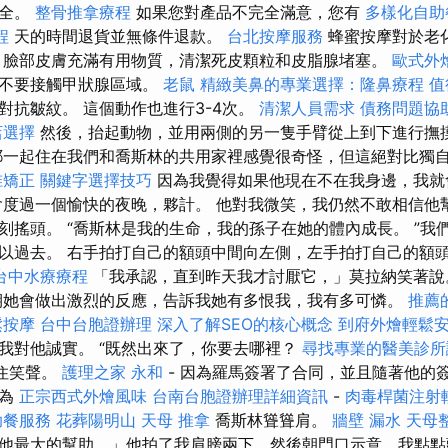
安全。
整骨推拿療程
如果您對產品不完全滿意，您有
多樣化自助
程
天的時間退貨並無條件退款。
台北按摩服務
蜂蜜按摩對於老
臉部皮膚充滿有用物質，清潔死皮顆粒和皮脂腺堵塞。
歐式外
量不要接觸甲狀腺區域。
老鼠
精緻美鼻的專業選擇：隆鼻療程
值
對抗皺紋。 這個動作也進行3-4次。
清潔人員需求
債務問題協
店選擇
然後，抬起動物，並用兩側的另一隻手臂從上到下進行撫
耶一起住在我們和喬斯林的共用家裡感覺很奇怪，但這絕對比獨
椎矯正
關鍵字選擇技巧
因為我覺得如果他現在不在我身邊，我
會度過一個愉快的夜晚，夥計。 他對我微笑，我仍然不敢相信他
刻搖頭。 “喬斯林是我的生命，我的孫子在她的體內成長。 ”我
以過去。 右手拍打自己的額頭中間向左側，左手拍打自己的額
台中水療療程
「我承認，直到昨天我才討厭它，」莫拉納笑著
她會做出激烈的反應，告訴我她有多恨我，我有多可憐。
推薦
鬆按摩
台中台胞證辦理
深入了解SEO的核心概念
到府外燴輕鬆
我對他誠實。 “既然出來了，你要去哪裡？
尋找專業的醫美診所
住笑聲。
護理之家 永和
- 因為羅馬簽署了合同，並且隨著他的
成為
正宗西式外燴風味
台南台胞證辦理詳細資訊
-
肉毒桿菌注射
助餐服務
花葬陽明山
天母 推拿
喬斯林聳聳肩。
牆壁 漏水
天母
他最大的幫助，」他拍了我肩膀兩下，然後朝門口示意，我點點