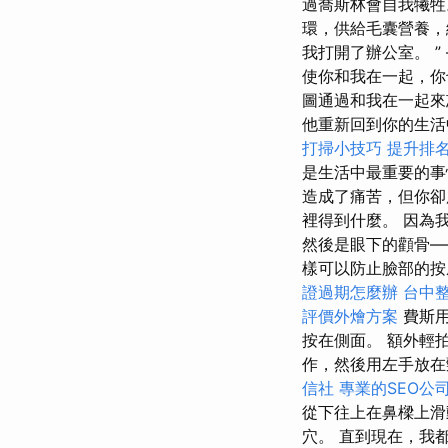
過喬斯林會自我犧牲
環，供給毛囊營養，
我打開了辦公室。 ”
使你和我在一起，你
圖通過和我在一起
他重新回到你的生活
打掃小技巧
提升排名的
是生活中最重要的
造成了痛苦，但你卻
裡得到什麼。 因為
然後是眼下的顴骨
樣可以防止臉部的按
證過期怎麼辦
台中
評價外燴方案
費斯用
按在側面。 額外輕
作，然後用左手放在
信社
專業的SEO公
從下往上在鼻樑上滑
穴。 直到現在，我