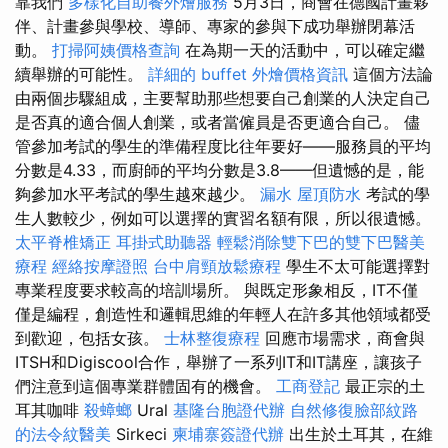
靠我們
多樣化自助餐外燴服務
5月3日，商會在德國計畫夥
伴、計畫參與學校、導師、專家的參與下成功舉辦閉幕活
動。
打掃阿姨價格查詢
在為期一天的活動中，可以確定繼
續舉辦的可能性。
詳細的 buffet 外燴價格資訊
這個方法論
由兩個步驟組成，主要幫助那些想要自己創業的人決定自己
是否真的適合個人創業，或者當僱員是否更適合自己。 儘
管參加考試的學生的準備程度比往年要好——服務員的平均
分數是4.33，而廚師的平均分數是3.8——但遺憾的是，能
夠參加水平考試的學生越來越少。
漏水
屋頂防水
考試的學
生人數較少，例如可以選擇的實習名額有限，所以很遺憾。
太平脊椎矯正
耳掛式助聽器
輕鬆消除雙下巴的雙下巴醫美
療程
經絡按摩證照
台中肩頸放鬆療程
學生不太可能選擇對
專業程度要求較高的培訓場所。 與既定形象相反，IT不僅
僅是編程，創造性和邏輯思維的年輕人在許多其他領域都受
到歡迎，包括女孩。
士林整復療程
回應市場需求，商會與
ITSH和Digiscool合作，舉辦了一系列IT和IT講座，讓孩子
們注意到這個專業群體固有的機會。
工商登記
最正宗的土
耳其咖啡
殺蟑螂
Ural
基隆台胞證代辦
自然修復臉部紋路
的法令紋醫美
Sirkeci
柬埔寨簽證代辦
出生於土耳其，在維