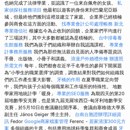
也納完成了法律學業，並認識了一位來自佩奇的女孩。
私
家偵探社服務項目
他最初以遊客的身份來到巴蘭尼亞縣
城，但最終他們搬到這裡並建立了家庭。 企業界已經積極
參與商會在這方面的活動。
找專業會計公司處理帳務
新北
專業徵信社
根據迄今為止收到的回饋，企業家們平均進行
了三場談判，其中大多數都被認為是積極的。
台中排毒養
生館服務
我們為孩子們組織和舉辦自我認識課程。
專業會
計事務所服務
我們為那些無法親自見面的人準備專題資訊
手冊、出版物、小冊子和講義。
浪漫戶外婚禮外燴
辦護照
所需文件
每年，我們都會在近半千名學生的參與下開展題
為“小學生的職業選擇”的調查，調查結果對我們如何組織我
們的工作產生重大影響。
牙橋的作用
在夏季職業定向營
中，我們向孩子介紹每個職業和工作場所的特殊性。 地數
學家用地統計學「暖身」
專業的SEO服務
為期四天的第20
屆地數學安克賽，也是第九屆克羅埃西亞-匈牙利地數學安
克賽，於5月10日在會議廳拉開序幕。 會議由塞格德大學系
副主任 János Geiger 博士主持。
台南台胞證辦理詳細資
訊
Fedor
Google商家檔案管理
Ferenc -
居家清潔300元方
案
多個組織的主席，包括應用地球科學集群和商會成員
牙