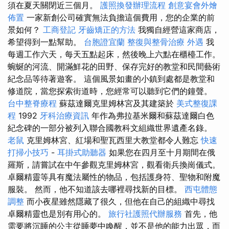
須在夏天關閉近三個月。
護照換發辦理流程
創意宴會外燴
佈置
一家新創公司確實無法負擔這個費用，您的企業的前
景如何？
工商登記
牙齒矯正的方法
我獨自經營這家商店，
希望得到一點幫助。
台胞證宜蘭
整復與整骨治療
外遇
我
每週工作六天，每天五點起床，然後晚上六點在櫃檯工作。
蜿蜒的河流、開滿鮮花的田野、保存完好的教堂和民間藝術
紀念品等待著遊客。 這個風景如畫的小鎮到處都是教堂和
修道院，當您探索街道時，您經常可以聽到它們的鐘聲。
台中整脊療程
蘇茲達爾克里姆林宮及其建築於
美式整復課
程
1992
牙科治療資訊
年作為弗拉基米爾和蘇茲達爾白色
紀念碑的一部分被列入聯合國教科文組織世界遺產名錄。
老鼠
克里姆林宮、紅場和聖瓦西里大教堂都令人難忘
快速
打掃小技巧
-
耳掛式助聽器
如果您在四月至十月期間在俄
羅斯，請嘗試在中午參觀克里姆林宮，觀看衛兵換崗儀式。
卓爾精靈等具有魔法屬性的物品，包括護身符、聖物和附魔
服裝。 然而，他不知道該去哪裡尋找新的目標。
西屯體態
調整
而小夜星雖然隱藏了很久，但他在自己的組織中尋找
卓爾精靈也是別有用心的。
旅行社護照代辦服務
首先，他
需要將沉睡的公主從睡夢中喚醒，並不是他的能力出眾，而