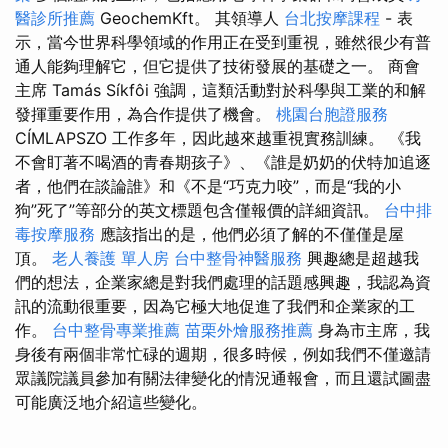
醫診所推薦
GeochemKft。 其領導人
台北按摩課程
- 表
示，當今世界科學領域的作用正在受到重視，雖然很少有普
通人能夠理解它，但它提供了技術發展的基礎之一。 商會
主席 Tamás Síkfôi 強調，這類活動對於科學與工業的和解
發揮重要作用，為合作提供了機會。
桃園台胞證服務
CÍMLAPSZO 工作多年，因此越來越重視實務訓練。 《我
不會盯著不喝酒的青春期孩子》、《誰是奶奶的伏特加追逐
者，他們在談論誰》和《不是“巧克力咬”，而是“我的小
狗”死了”等部分的英文標題包含僅報價的詳細資訊。
台中排
毒按摩服務
應該指出的是，他們必須了解的不僅僅是屋
頂。
老人養護 單人房
台中整骨神醫服務
興趣總是超越我
們的想法，企業家總是對我們處理的話題感興趣，我認為資
訊的流動很重要，因為它極大地促進了我們和企業家的工
作。
台中整骨專業推薦
苗栗外燴服務推薦
身為市主席，我
身後有兩個非常忙碌的週期，很多時候，例如我們不僅邀請
眾議院議員參加有關法律變化的情況通報會，而且還試圖盡
可能廣泛地介紹這些變化。