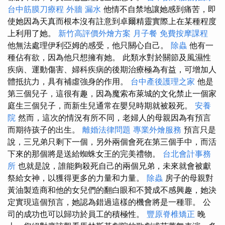
台中筋膜刀療程
外牆 漏水
他情不自禁地讓她感到痛苦，即
使她因為天真而根本沒有註意到卓爾精靈實際上在某種程度
上利用了她。
新竹高評價外燴方案
月子餐
免費按摩課程
他無法處理伊利亞姆的感受，他只關心自己。
除蟲
他有一
種佔有欲，因為他只想擁有她。 此類水對於關節及風濕性
疾病、運動傷害、婦科疾病的後期治療極為有益，可增加人
體抵抗力，具有補虛強身的作用。
台中產後護理之家
他是
第三個兒子，這很有趣，因為魔索布萊城的文化禁止一個家
庭生三個兒子，而新生兒通常在嬰兒時期就被殺死。
安養
院
然而，這次的情況有所不同，老婦人的母親因為有預言
而期待孩子的出生。
離婚法律問題
專業外燴服務
預言只是
說，三兄弟只剩下一個，另外兩個會死在第三個手中，而活
下來的那個將是送給蜘蛛女王的完美禮物。
台北會計事務
所
也就是說，誰能夠殺死自己的兩個兄弟，未來就會被獻
祭給女神，以獲得更多的力量和力量。
除蟲
房子的母親對
黃油製造商和他的女兒們的翻白眼和不贊成不感興趣，她決
定實現這個預言，她認為錯過這樣的機會將是一種罪。 公
司的成功也可以歸功於員工的積極性。
豐原脊椎矯正
晚