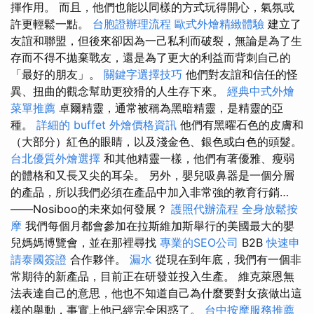
揮作用。 而且，他們也能以同樣的方式玩得開心，氣氛或
許更輕鬆一點。
台胞證辦理流程
歐式外燴精緻體驗
建立了
友誼和聯盟，但後來卻因為一己私利而破裂，無論是為了生
存而不得不拋棄戰友，還是為了更大的利益而背刺自己的
「最好的朋友」。
關鍵字選擇技巧
他們對友誼和信任的怪
異、扭曲的觀念幫助更狡猾的人生存下來。
經典中式外燴
菜單推薦
卓爾精靈，通常被稱為黑暗精靈，是精靈的亞
種。
詳細的 buffet 外燴價格資訊
他們有黑曜石色的皮膚和
（大部分）紅色的眼睛，以及淺金色、銀色或白色的頭髮。
台北優質外燴選擇
和其他精靈一樣，他們有著優雅、瘦弱
的體格和又長又尖的耳朵。 另外，嬰兒吸鼻器是一個分層
的產品，所以我們必須在產品中加入非常強的教育行銷…
——Nosiboo的未來如何發展？
護照代辦流程
全身放鬆按
摩
我們每個月都會參加在拉斯維加斯舉行的美國最大的嬰
兒媽媽博覽會，並在那裡尋找
專業的SEO公司
B2B
快速申
請泰國簽證
合作夥伴。
漏水
從現在到年底，我們有一個非
常期待的新產品，目前正在研發並投入生產。 維克萊恩無
法表達自己的意思，他也不知道自己為什麼要對女孩做出這
樣的舉動，事實上他已經完全困惑了。
台中按摩服務推薦