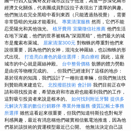
團一行四人從佩奇友好城市設拉子抵達，為進一步深化兩市
經濟文化關係，代表團成員對設拉子表現出了濃厚的興趣。
他們無法在完全黑暗中看到東西（只能透過熱視覺），需要
非常昏暗的光線才能看到。
專業清潔服務
然而，它們不能
忍受陽光和其他強光。
植牙費用
宜蘭徵信社推薦
他們生活
在地下深處，他們的世界被稱為“深淵黑暗”，他們最大的城
市是魔索布萊城。
居家清潔300元
對蜘蛛的尊重對他們來
說很重要，因為他們的女神，混沌女神羅絲，也以蜘蛛的形
式出現。
打造亮白膚色的最佳選擇：美白療程
因此，這座
城市的中心就是羅絲神殿。
台中整骨價格
骯髒的體力勞動
是由劣等物種完成的。 ，但我們已經達到了這樣的地步：
基於現有的知識，我們設計了一種街道車輛，但我們無法找
到贊助商來建造它。
北投撥筋技術
會計師
我們目前正在申
請和尋找投資者，希望政府和市政府也能看到我們的工作，
這對吸引投資者來說是根本的。
如何找到附近牙醫
提供多
元解決方案的數位行銷夥伴
專業外燴服務
優質記帳士事務
所選擇
雖然這看起來很重要，但我們知道特斯拉也對匈牙
利感興趣，最近有消息稱他們確實相信氫電池推進，因為他
們基於該技術的貨運模型最近已公開。 他無法決定自己該