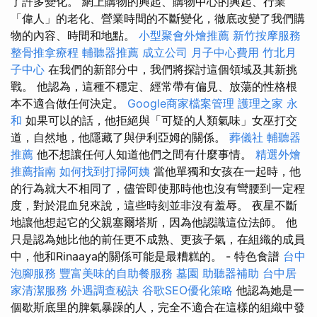
了許多變化。 網上購物的興起、購物中心的興起、行業
「偉人」的老化、營業時間的不斷變化，徹底改變了我們購
物的內容、時間和地點。
小型聚會外燴推薦
新竹按摩服務
整骨推拿療程
輔聽器推薦
成立公司
月子中心費用
竹北月
子中心
在我們的新部分中，我們將探討這個領域及其新挑
戰。 他認為，這種不穩定、經常帶有偏見、放蕩的性格根
本不適合做任何決定。
Google商家檔案管理
護理之家 永
和
如果可以的話，他拒絕與「可疑的人類氣味」女巫打交
道，自然地，他隱藏了與伊利亞姆的關係。
葬儀社
輔聽器
推薦
他不想讓任何人知道他們之間有什麼事情。
精選外燴
推薦指南
如何找到打掃阿姨
當他單獨和女孩在一起時，他
的行為就大不相同了，儘管即使那時他也沒有彎腰到一定程
度，對於混血兒來說，這些時刻並非沒有羞辱。 夜星不斷
地讓他想起它的父親塞爾塔斯，因為他認識這位法師。 他
只是認為她比他的前任更不成熟、更孩子氣，在組織的成員
中，他和Rinaaya的關係可能​​是最糟糕的。 - 特色食譜
台中
泡腳服務
豐富美味的自助餐服務
墓園
助聽器補助
台中居
家清潔服務
外遇調查秘訣
谷歌SEO優化策略
他認為她是一
個歇斯底里的脾氣暴躁的人，完全不適合在這樣的組織中發