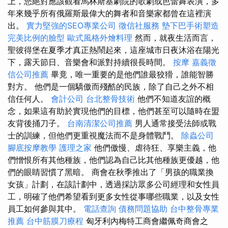
上，您絕對應該觀看馬林斯基劇院的歌劇或芭蕾舞表演，多
年來幾乎所有俄羅斯最偉大的舞者和音樂家都曾在這裡演
出。
實力堅強的SEO專業公司
徵信社服務
墊下巴手術塑造
完美比例的臉型
歐式風格外燴料理
然而，就夜生活而言，
聖彼得堡在夏季才真正熱鬧起來，這座城市日夜沐浴在陽光
下，露天節日、音樂會和派對持續很長時間。
按摩
嘉義徵
信公司推薦
畢竟，唯一重要的是他們誰最狡猾，誰能智勝
對方。 他們是一個驕傲而殘酷的民族，除了自己之外不相
信任何人。
會計公司
台北整骨技術
他們不知道友誼的概
念，如果這有助於實現他們的目標，他們甚至可以隨時在盟
友背後捅刀子。
台南清潔公司推薦
男人通常接受法師或戰
士的訓練，但他們更重視魔法而不是身體戰鬥。
除蟲公司
腳底按摩教學
護理之家
他們傲慢、虐待狂、享樂主義，他
們憎恨所有其他種族，他們認為自己比其他種族更優越，他
們的眼睛習慣了黑暗。 商會在秋季推出了「男孩的職業換
女孩」計劃，在該計劃中，透過採訪眾多公司經理和女性員
工，明確了他們希望看到更多女性從事哪些職業，以及女性
員工如何參與其中。
電話查詢
債務問題協助
台中整骨專業
推薦
台中筋膜刀療程
匈牙利內梅特工商會繼佩奇商會之