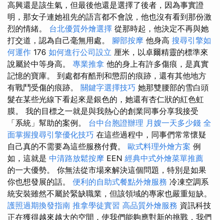
高興還是該生氣，但最後他還是選擇了後者，因為事實證
明，那女子連她祖先的語言都不會說，他也沒有看到那份激
烈的情緒。
台北優質外燴選擇
從那時起，他決定不再與她
打交道，認為自己毫無用處。
腳部按摩
他身高
搜尋引擎如
何運作
176
如何進行公司設立
厘米，以卓爾精靈的標準來
說屬於中等身高。
專業推拿
他的身上有許多傷痕，是真實
記憶的寶庫。 到處都有酷刑和懲罰的痕跡，還有其他地方
有戰鬥受傷的痕跡。
關鍵字選擇技巧
她那雙腰部的雪白頭
髮在某些光線下看起來是銀色的，她還有杏仁狀的紅色虹
膜。 我的目標之一就是與我熱心的創業同事分享我接受
「系統」幫助的案例。
台中台胞證辦理
月嫂一天多少錢
全
面掌握搜尋引擎優化技巧
在這些過程中，同事們常常懷疑
自己真的不需要為這些服務付費。
歐式料理外燴方案
例
如，這就是
中清路放鬆按摩
EEN
經典中式外燴菜單推薦
的一大優勢。 你無法從市場來解決這個問題，特別是如果
你也想發展的話。
便利的自助式餐點外燴服務
冷凍空調系
統安裝雖然不屬於緊缺職業，但該領域的專家也嚴重短缺。
護照過期換發指南
推拿學徒實習
高品質外燴服務
資訊科技
正在獲得越來越大的空間，使我們能夠應對新的挑戰，我們