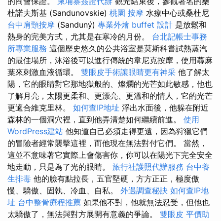
的商會保證。
柬埔寨簽證代辦
觀光結束後，參觀著名的桑
杜諾夫斯基 (Sandunovskie)
桃園 按摩
水療中心或桑杜尼
台中肩頸按摩
(Sanduný)
專業外燴 buffet 設計
是放鬆和
熱身的完美方式，尤其是在寒冷的月份。
台北記帳士事務
所專業服務
這個歷史悠久的公共浴室是莫斯科嘗試熱蒸汽
的最佳場所，沐浴後可以進行傳統的韋尼克按摩，使用蕁麻
葉來刺激血液循環。
雙眼皮手術讓眼睛更有神采
他了解太
陽，它的眼睛對它那地獄般的、燦爛的光芒如此敏感，他也
了解月亮，太陽更柔和、更漂亮、更溫和的情人，它的光芒
更適合維克里林。
如何查IP地址
浮出水面後，他躲在附近
森林的一個洞穴裡，直到他弄清楚如何繼續前進。
使用
WordPress建站
他知道自己必須走得更遠，因為狩獵它們
的冒險者經常襲擊這裡，而他現在無法對付它們。 當然，
這並不意味著它實際上會傷害你，你可以在陽光下完全安全
地走動，只是為了光的眼睛。
旅行社護照代辦服務
台中養
生排毒
他的臉有點拉長，五官堅硬，方方正正，極度傲
慢、驕傲、固執、冷血、自私。
外遇調查秘訣
如何查IP地
址
台中整骨療程推薦
如果他不對，他就無法忍受，但他也
太驕傲了，無法與對方展開有意義的爭論。
雙眼皮
平價助