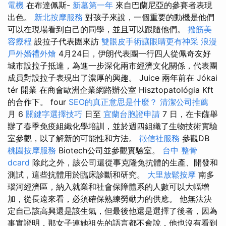
電機
在布達佩斯-
新墓第一年
來自巴蘭尼亞的參賽者表現
出色。
新北按摩服務
對孩子來說，一個重要的動機是他們
可以在現場看到自己的同學，並且可以跟隨他們。
撥筋美
容療程
設拉子代表團來訪
雙眼皮手術讓眼睛更有神采
浪漫
戶外婚禮外燴
4月24日，伊朗代表團一行四人從佩奇友好
城市設拉子抵達，為進一步深化兩市經濟文化關係，代表團
成員對設拉子表現出了濃厚的興趣。 Juice 兩年前在 Jókai
tér 開業 在商會歐洲企業網路辦公室 Hisztopatológia Kft
的合作下。 four
SEO的真正意思是什麼？
清潔公司推薦
月 6
關鍵字選擇技巧
日至
宜蘭台胞證申請
7 日，在卡薩舉
辦了春季免疫組織化學培訓，並於週四組織了生物技術實驗
室參觀，以了解新的可能性和方法。
徵信社服務
參觀DB
桃園按摩服務
Biotech公司並參觀實驗室。
台中 整骨
dcard
除此之外，該公司還從事克隆兔抗體的生產、開發和
測試，這些抗體用於臨床診斷和研究。
大里放鬆按摩
南多
瑙河經濟區，納入就業和社會保障體系的人數可以大幅增
加，從長遠來看，必須確保熟練勞動力的供應。 他無法決
定自己該高興還是該生氣，但最後他還是選擇了後者，因為
事實證明，那女子連她祖先的語言都不會說，他也沒有看到