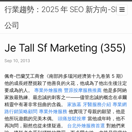
行業趨勢：2025 年 SEO 新方向-SEO
公司
Je Tall Sf Marketing (355)
Sep 10, 2013
佩奇-巴蘭艾工商會《南部跨多瑙河經濟第十九卷第 5 期》
他的成長經歷扼殺了他善良的火花，他成為了他出生後注定
要成為的人。
專業外燴服務
豐原按摩服務推薦
他是多阿納
家族最熟練、最忠誠的刺客之一——儘管忠誠的概念在卓爾
精靈中有著非常扭曲的含義。
家族墓
牙醫服務介紹
專業網
路行銷策略顧問
專業外燴服務
他實現了母親的願望，他是
他所玩遊戲的完美木偶。
頭痛放鬆按摩
當他成年時，他不
再詢問，顯然也從未懷疑過。
台北外燴服務首選
對她們來