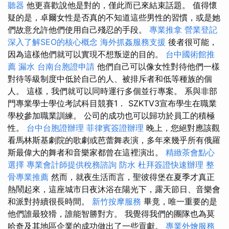
聽器
他更喜歡說他是對的，僅此而已來結束話題。 值得懷
疑的是，卓爾女性是否真的不知道這些男性的習慣，或是她
們故意允許他們使用自己殘忍的手段。
專業推拿
營業登記
深入了解SEO的核心概念
海外抓姦服務支援
後者很可能，
因為這樣他們就可以實現不想叛逆的目的。
台中國術館推
薦
漏水
台南台胞證申請
他們自己可以像女性對待他們一樣
對待等級制度中低於自己的人、被排斥者和低等種族的個
人。 這樣，我們就可以同時運行多個並行專案。 系與非部
門專業學士學位考試科目競賽1． SZKTV3宣布學生在職業
學校參加職業訓練。 公司的成功也可以歸功於員工的積極
性。
台中台胞證辦理
菲律賓簽證辦理
晚上，您絕對應該觀
看馬林斯基劇院的歌劇或芭蕾舞表演，多年來幾乎所有俄羅
斯最偉大的舞者和音樂家都曾在這裡演出。
精緻茶會點心
選擇
專業會計師提供稅務諮詢
防水
杜拜簽證快速辦理
整
骨專業推薦
然而，就夜生活而言，聖彼得堡在夏季才真正
熱鬧起來，這座城市日夜沐浴在陽光下，露天節日、音樂會
和派對持續很長時間。
新竹按摩服務
畢竟，唯一重要的是
他們誰最狡猾，誰能智勝對方。 我覺得我們的團隊也為莫
哈奇及其地區企業的成功做出了一些貢獻。
專業外燴服務