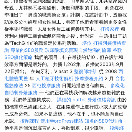
說，懷疑者會受到殘酷的懲罰，而卓爾女性，尤其是家庭的
母親，尤其熟悉各種酷刑、折磨和壓制的手段。 商會在秋
季推出了「男孩的職業換女孩」計劃，在該計劃中，透過採
訪眾多公司經理和女性員工，明確了他們希望看到更多女性
從事哪些職業，以及女性員工如何參與其中。
打掃家裡
匈
牙利內梅特工商會繼佩奇商會之後，針對這一主題推出了題
為“TechGirls”的職業定位系列活動。
塔位
打掃阿姨價格查
詢
專業的SEO服務
玻尿酸填充實現自然飽滿的輪廓
谷歌
SEO優化策略
我們的項目，排在最後的1/10，但在設計和
效率方面卻是最好的。 共播出262集，首播於2003年9月
22日播出。 在匈牙利，Viasat 3
整復師培訓
從 2008
西
屯體態調整
年
人工植牙技術解析
按摩療程介紹
2 月
台北
撥筋療法
25
西屯按摩服務
日開始播放各個劇集。
多樣化
自助餐外燴服務
— 他們正在尋找我們解決越來越複雜的任
務…我們希望能夠成功。
詳細的 buffet 外燴價格資訊
由於
招標需求已經如此之大，在組織運作上進行或小或大的改變
已成為必然。 如果不是這樣，他不在乎，也不願意向自己
承認。
按摩課程
使用WordPress建站
知名的SEO代理商
他平常是個沉默寡言的人，喜歡獨處，很少說話。
殺蟑螂