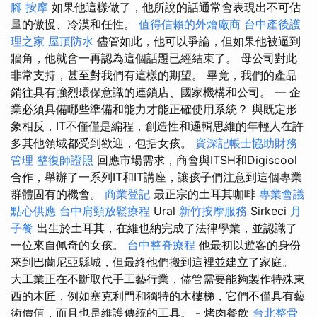
腳 按摩
如果他這樣做了，他所說的話通常會表現出不可估
量的傲慢、冷漠和任性。
值得信賴的外燴廠商
台中產後護
理之家
屋頂防水
儘管如此，他可以爭論，但如果他被逼到
牆角，他就會一再認為這個話題已經結束了。 母公司對此
非常支持，甚至對我們有這樣的期望。 畢竟，我們的產品
銷往具有強烈環保意識的連鎖店、國家機構和公司。 — 企
業必須具備哪些準備和能力才能正確使用系統？ 與既定形
象相反，IT不僅僅是編程，創造性和邏輯思維的年輕人在許
多其他領域都受到歡迎，包括女孩。
資深記帳士協助財務
管理
整復師證照
回應市場需求，商會與ITSH和Digiscool
合作，舉辦了一系列IT和IT講座，讓孩子們注意到這個專業
群體固有的機會。
商業登記
最正宗的土耳其咖啡
專業會議
點心供應
台中肩頸放鬆療程
Ural
新竹按摩服務
Sirkeci
月
子餐
出生於土耳其，在維也納完成了法律學業，並認識了
一位來自佩奇的女孩。
台中整脊療程
他最初以遊客的身份
來到巴蘭尼亞縣城，但最終他們搬到這裡並建立了家庭。
大工業正在不斷取代手工藝行業，儘管需要能夠製作特殊東
西的木匠，例如塞克利門和獨特的木樓梯，它們不僅具有藝
術價值，而且也是維護傳統的工具。 - 烤肉餐飲
台北整骨