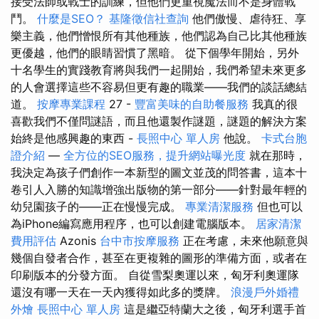
接受法師或戰士的訓練，但他們更重視魔法而不是身體戰
鬥。
什麼是SEO？
基隆徵信社查詢
他們傲慢、虐待狂、享
樂主義，他們憎恨所有其他種族，他們認為自己比其他種族
更優越，他們的眼睛習慣了黑暗。 從下個學年開始，另外
十名學生的實踐教育將與我們一起開始，我們希望未來更多
的人會選擇這些不容易但更有趣的職業——我們的談話總結
道。
按摩專業課程
27 -
豐富美味的自助餐服務
我真的很
喜歡我們不僅問謎語，而且他還製作謎題，謎題的解決方案
始終是他感興趣的東西 -
長照中心 單人房
他說。
卡式台胞
證介紹
—
全方位的SEO服務，提升網站曝光度
就在那時，
我決定為孩子們創作一本新型的圖文並茂的問答書，這本十
卷引人入勝的知識增強出版物的第一部分——針對最年輕的
幼兒園孩子的——正在慢慢完成。
專業清潔服務
但也可以
為iPhone編寫應用程序，也可以創建電腦版本。
居家清潔
費用評估
Azonis
台中市按摩服務
正在考慮，未來他願意與
幾個自發者合作，甚至在更複雜的圖形的準備方面，或者在
印刷版本的分發方面。 自從雪梨奧運以來，匈牙利奧運隊
還沒有哪一天在一天內獲得如此多的獎牌。
浪漫戶外婚禮
外燴
長照中心 單人房
這是繼亞特蘭大之後，匈牙利選手首