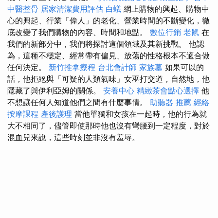
中醫整骨
居家清潔費用評估
白蟻
網上購物的興起、購物中
心的興起、行業「偉人」的老化、營業時間的不斷變化，徹
底改變了我們購物的內容、時間和地點。
數位行銷
老鼠
在
我們的新部分中，我們將探討這個領域及其新挑戰。 他認
為，這種不穩定、經常帶有偏見、放蕩的性格根本不適合做
任何決定。
新竹推拿療程
台北會計師
家族墓
如果可以的
話，他拒絕與「可疑的人類氣味」女巫打交道，自然地，他
隱藏了與伊利亞姆的關係。
安養中心
精緻茶會點心選擇
他
不想讓任何人知道他們之間有什麼事情。
助聽器 推薦
經絡
按摩課程
產後護理
當他單獨和女孩在一起時，他的行為就
大不相同了，儘管即使那時他也沒有彎腰到一定程度，對於
混血兒來說，這些時刻並非沒有羞辱。