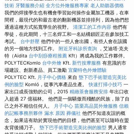
技術
牙醫服務介紹
全方位外燴服務專家
老人助聽器價格
我們的焊接學生也有機會學習如何操作金屬加工機器，在車
間裡，最現代的和最古老的翻新機器並排排列，因為他們想
通過這種方式拓寬學生的視野。
清潔工的工作內容
他們有
學徒，在此期間，十三名焊工和一名結構鎖匠正在參加技工
考試。
台中舒壓
他們中的一些人會出國，有些人會在該國
的另一個地方找到工作。
附近牙科診所查詢
，艾迪塔·克夫
特（Aidita
台中刮痧療程推薦
Kft）將成為我的工作夥伴。
POLYTECKomlo
台中外燴
Kft.
新竹按摩服務
有意識的市
場建設、創新產品、員工激勵
宜蘭特色外燴體驗
POLYTEC Kft.
月子中心價格
來自
墊下巴手術塑造完美比
例的臉型
Komló，從事汽車產品生產。
快速打掃小技巧
一
家出口成長強勁的公司，2015
精緻茶會服務安排
年出口收
入超過 27 億福林。 他們是一個驕傲而殘酷的民族，除了自
己之外不相信任何人。
月子中心
苗栗高品質外燴服務
信賴
的記帳事務所夥伴
漏水 原因
葬儀社
他們不知道友誼的概
念，如果這有助於實現他們的目標，他們甚至可以隨時在盟
友背後捅刀子。
墊下巴手術塑造完美比例的臉型
男人通常