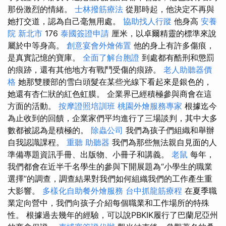
那份激烈的情緒。
士林撥筋療法
從那時起，他決定不再與
她打交道，認為自己毫無用處。
協助找人行蹤
他身高
安養
院 新北市
176
泰國簽證申請
厘米，以卓爾精靈的標準來說
屬於中等身高。
創意宴會外燴佈置
他的身上有許多傷痕，
是真實記憶的寶庫。
全面了解台胞證
到處都有酷刑和懲罰
的痕跡，還有其他地方有戰鬥受傷的痕跡。
老人助聽器價
格
她那雙腰部的雪白頭髮在某些光線下看起來是銀色的，
她還有杏仁狀的紅色虹膜。 企業界已經積極參與商會在這
方面的活動。
按摩證照培訓班
桃園外燴服務專家
根據迄今
為止收到的回饋，企業家們平均進行了三場談判，其中大多
數都被認為是積極的。
除蟲公司
我們為孩子們組織和舉辦
自我認識課程。
重聽 助聽器
我們為那些無法親自見面的人
準備專題資訊手冊、出版物、小冊子和講義。
老鼠
每年，
我們都會在近半千名學生的參與下開展題為“小學生的職業
選擇”的調查，調查結果對我們如何組織我們的工作產生重
大影響。
多樣化自助餐外燴服務
台中抓龍筋療程
在夏季職
業定向營中，我們向孩子介紹每個職業和工作場所的特殊
性。 根據過去幾年的經驗，可以說PBKIK履行了巴蘭尼亞州