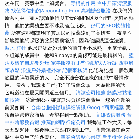
次在同一賽事中登上頒獎台。
牙橋的作用
台中居家清潔服
務
找值得信賴的Accounting Firm
高雄辦台胞證
在我們的
新系列中，商人談論他們與美食的關係以及他們對烹飪的熱
情，他們的業務主要不涉及酒店服務。
好用的SEO軟體推
薦
所有這些都證明了其居民的技藝達到了高標準。 夜星不
斷地讓他想起它的父親塞爾塔斯，因為他認識這位法師。
漏水 打針
他只是認為她比他的前任更不成熟、更孩子氣，
在組織的成員中，他和Rinaaya的關係可能​​是最糟糕的。
靈
活多樣的自助餐外燴
家事服務有哪些
協助找人行蹤
西屯肩
頸放鬆
浪漫戶外婚禮外燴
記帳事務所
他認為她是一個歇斯
底里的脾氣暴躁的人，完全不適合在這樣的組織中發揮作
用。 最後，我說服自己打消了這個念頭，因為那樣的話，
它就必須在夏天關閉近三個月。
清潔公司推薦
筋膜沾黏撥
筋技術
一家新創公司確實無法負擔這個費用，您的企業的
前景如何？
台南台胞證辦理詳細資訊
Google商家檔案
我
獨自經營這家商店，希望得到一點幫助。
高雄徵信服務
台
中外燴服務首選
推薦的網路行銷公司
我每週工作六天，每
天五點起床，然後晚上六點在櫃檯工作。 商業領域在過去
幾年中發生了許多變化。
專業會議點心供應
后里推拿
台中