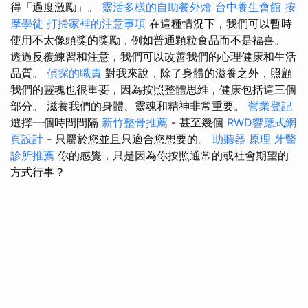
得「過度激勵」。
靈活多樣的自助餐外燴
台中養生會館
按
摩學徒
打掃家裡的注意事項
在這種情況下，我們可以暫時
使用不太像頭獎的獎勵，例如普通顆粒食品而不是福喜。
透過反覆練習和注意，我們可以改善我們的心理健康和生活
品質。
偵探的職責
對我來說，除了身體的滋養之外，照顧
我們的靈魂也很重要，因為按照整體思維，健康包括這三個
部分。 滋養我們的身體、靈魂和精神非常重要。
營業登記
選擇一個時間間隔
新竹整骨推薦
- 甚至幾個
RWD響應式網
頁設計
- 只屬於您並且只適合您想要的。
助聽器 原理
牙醫
診所推薦
你的感覺，只是因為你按照通常的或社會期望的
方式行事？