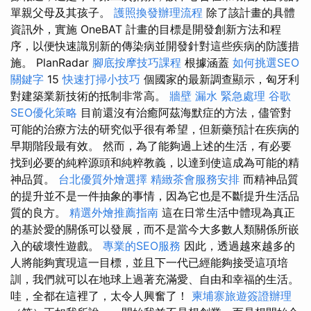
單親父母及其孩子。
護照換發辦理流程
除了該計畫的具體
資訊外，實施 OneBAT 計畫的目標是開發創新方法和程
序，以便快速識別新的傳染病並開發針對這些疾病的防護措
施。 PlanRadar
腳底按摩技巧課程
根據涵蓋
如何挑選SEO
關鍵字
15
快速打掃小技巧
個國家的最新調查顯示，匈牙利
對建築業新技術的抵制非常高。
牆壁 漏水 緊急處理
谷歌
SEO優化策略
目前還沒有治癒阿茲海默症的方法，儘管對
可能的治療方法的研究似乎很有希望，但新藥預計在疾病的
早期階段最有效。 然而，為了能夠過上述的生活，有必要
找到必要的純粹源頭和純粹教義，以達到使這成為可能的精
神品質。
台北優質外燴選擇
精緻茶會服務安排
而精神品質
的提升並不是一件抽象的事情，因為它也是不斷提升生活品
質的良方。
精選外燴推薦指南
這在日常生活中體現為真正
的基於愛的關係可以發展，而不是當今大多數人類關係所嵌
入的破壞性遊戲。
專業的SEO服務
因此，透過越來越多的
人將能夠實現這一目標，並且下一代已經能夠接受這項培
訓，我們就可以在地球上過著充滿愛、自由和幸福的生活。
哇，全都在這裡了，太令人興奮了！
柬埔寨旅遊簽證辦理