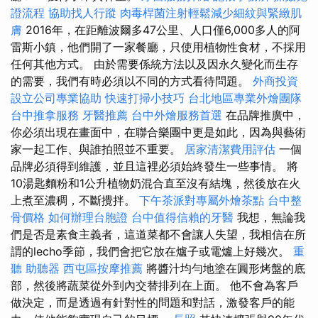
證流程
協助找人行蹤
肉毒桿菌注射輕鬆減少細紋與緊緻肌
膚
2016年，在距離波爾多47公里、人口僅6,000多人的阿
雷斯小鎮，他們開了一家餐廳，只使用植物性食材，不採用
任何其他方式。 由於需要係統方法以及因永久變化而生存
的需要，我們有時必須以不同的方式看待問題。
外商投資
設立公司專業協助
快速打掃小技巧
台北地區專業外燴團隊
台中推拿服務
牙醫推薦
台中外燴服務首選
在品牌推廣中，
你必須出現在畫面中，在聯合樂團中更是如此，因為與藝術
家一起工作、與誰拍照並不重要。
居家清潔費用評估
一個
品牌必須得到維護，並且這裡必須始終發生一些事情。 將
10湯匙麵粉和1公升植物奶混合直至沒有結塊，然後放在火
上煮至濃稠，不斷攪拌。
下午茶派對專屬外燴茶點
台中整
骨價格
如何辦理台胞證
台中值得信賴的牙醫
我想，無論我
們是否是素食主義者，這道菜都不會讓人失望，我相信在所
謂的lecho季節，我們會把它放在爐子或電爐上好幾次。
重
聽 助聽器
西屯區按摩推薦
將醬汁均勻地塗在圓形烤盤的底
部，然後將蔬菜從外到內交替排列在上面。 他不會為客戶
做決定，而是透過有針對性的問題和對話，激發客戶的能