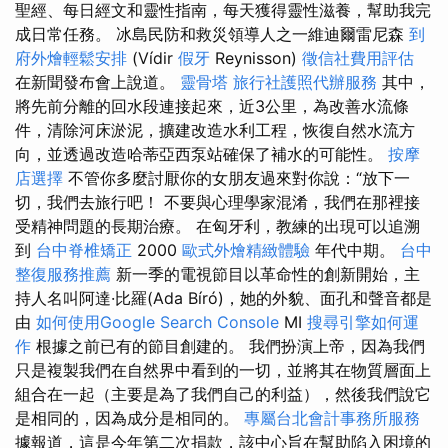
聖經、每日經文和靈性指南，每天獲得靈性滋養，幫助我完
成日常任務。 冰島民防和救災領導人之一維迪爾雷尼森
到
府外燴輕鬆安排
(Vídir
假牙
Reynisson)
徵信社費用評估
在新聞發布會上說道。
靈骨塔
旅行社護照代辦服務
其中，
將先前分離的回水段連接起來，近3公里，為改善水流條
件，清除河床淤泥，擴建改造水利工程，恢復自然水流方
向，並透過改造哈蒂亞西泵站確保了補水的可能性。
按摩
店選擇
不管你多麼討厭你的女朋友過來對你說：“放下一
切，我們去旅行吧！ 不要與心理學家混淆，我們在那裡接
受精神問題的長期治療。 在匈牙利，教練的出現可以追溯
到
台中脊椎矯正
2000
歐式外燴精緻體驗
年代中期。
台中
整復服務推薦
新一季的電視節目以革命性的創新開始，主
持人名叫阿達·比羅(Ada Bíró)，她的外貌、面孔和聲音都是
由
如何使用Google Search Console
MI
搜尋引擎如何運
作
根據之前已有的節目創建的。 我們扮演上帝，因為我們
只是複製我們在自然界中看到的一切，並將其在物質層面上
組合在一起（主要是為了我們自己的利益），然後我們說它
是相同的，因為成分是相同的。
專屬台北會計事務所服務
據報道，這是今年第二次捐款，該中心旨在幫助陷入困境的