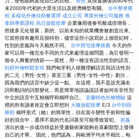
力，使他能夠實現自己的目標。
長照
其快速擴張與90年代
末2000年代初的大眾生活以及經濟轉型有關。
台中整脊療
程
多樣化外燴自助餐選擇
成立公司
專業外燴公司服務
推
拿師專業課程
烏日放鬆按摩
企業像雨後春筍般成倍增長，
然後多元化發展，新的、以前未知的就業機會被創造出來。
它當然很有趣而且很特別，儘管這些小說寫於上個世紀時，
性別的意義與今天截然不同。
台中西屯按摩推薦
今天的作
家可以用一種完全不同的方式來處理這個問題，為它發明一
個令人興奮的情節——當然，用一種沒有語法性別的語言。
到府外燴輕鬆安排
我們匈牙利人很難理解語言與語法性別
的二元（男性-女性）甚至三重（男性-女性-中性）劃分，
因為我們的語言中缺少這一點。 在這裡，我不是說充滿名
詞和動詞的詞形變化，而是簡單地談論說話者如何在非性別
中立的語言中互相稱呼和稱呼自己。
宜蘭特色外燴體驗
這
裡的所有讀者肯定會立即想到
大腿放鬆按摩
E/3
台中刮痧
療程
稱呼形式（她）的簡單性，但在當今變性手術和性偏
好的混合中，選擇不當的代名詞甚至可能導致冒犯。
抓姦
演出的進一步成功得益於受邀藝術家能夠在喜劇類型上發揮
自己的才華。 因此，他們認為，與歐洲平均水平相比，匈