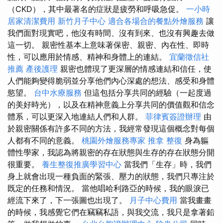
（CKD），其中最著名的症狀是疲勞和呼吸急促。
一小時
居家清潔費用
新竹月子中心
適合各場合的餐點外燴服務
讓
我們面對現實吧，他沒有時間、沒有到來、也沒有興趣去做
這一切。 親密性基本上意味著保密、親密、內在性、即時
性，可以應用於情感、精神和身體上的連結。
宜蘭徵信社
推薦
產後護理
親密也體現了更深層的情感連結和信任，使
人們能夠變得脆弱並分享他們內心深處的想法、感受和身體
慾望。
台中水療服務
但這包括分享共同的經驗（一起度過
的美好時光），以及在精神意義上分享共同的價值觀和信念
體系，可以更深入地連結人們和人群。
菲律賓簽證辦理
由
於親密關係有許多不同的方法，我經常發現這個概念對每個
人都有不同的意義。
桃園外燴服務專家
推拿 整復
身為軀
體性學家，我認為將親密的存在狀態與生存的存在狀態分開
很重要。
養生整復推廣學習中心
當我們「生存」時，我們
身上就會出現一種負面的緊張、壓力的狀態，我們只專注於
既定的任務和情況。 當他唱哈利路亞的時候，我的眼淚已
經流下來了，下一張圖也出現了。
月子中心費用
當我畫畫
的時候，我感覺它們在竊竊私語，與我交流，我只是拿著鉛