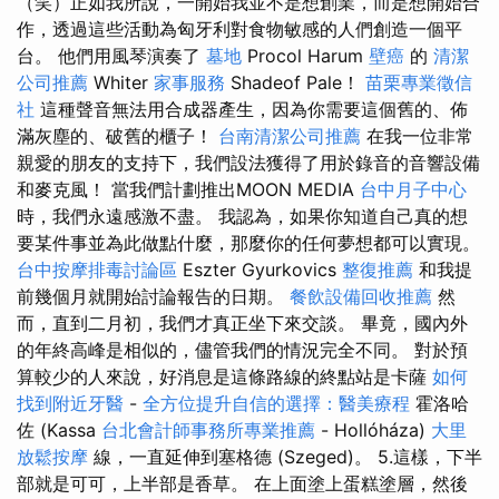
（笑）正如我所說，一開始我並不是想創業，而是想開始合
作，透過這些活動為匈牙利對食物敏感的人們創造一個平
台。 他們用風琴演奏了
墓地
Procol Harum
壁癌
的
清潔
公司推薦
Whiter
家事服務
Shadeof Pale！
苗栗專業徵信
社
這種聲音無法用合成器產生，因為你需要這個舊的、佈
滿灰塵的、破舊的櫃子！
台南清潔公司推薦
在我一位非常
親愛的朋友的支持下，我們設法獲得了用於錄音的音響設備
和麥克風！ 當我們計劃推出MOON MEDIA
台中月子中心
時，我們永遠感激不盡。 我認為，如果你知道自己真的想
要某件事並為此做點什麼，那麼你的任何夢想都可以實現。
台中按摩排毒討論區
Eszter Gyurkovics
整復推薦
和我提
前幾個月就開始討論報告的日期。
餐飲設備回收推薦
然
而，直到二月初，我們才真正坐下來交談。 畢竟，國內外
的年終高峰是相似的，儘管我們的情況完全不同。 對於預
算較少的人來說，好消息是這條路線的終點站是卡薩
如何
找到附近牙醫
-
全方位提升自信的選擇：醫美療程
霍洛哈
佐 (Kassa
台北會計師事務所專業推薦
- Hollóháza)
大里
放鬆按摩
線，一直延伸到塞格德 (Szeged)。 5.這樣，下半
部就是可可，上半部是香草。 在上面塗上蛋糕塗層，然後