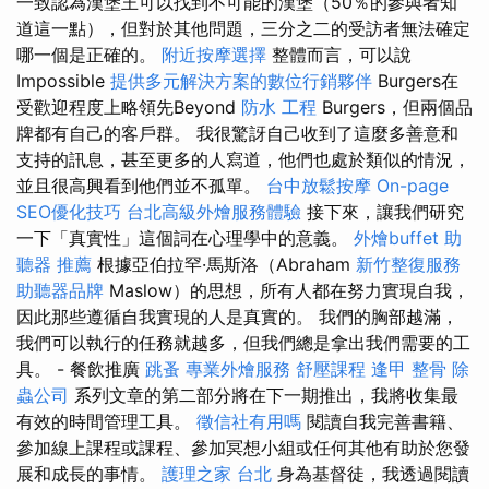
一致認為漢堡王可以找到不可能的漢堡（50％的參與者知
道這一點），但對於其他問題，三分之二的受訪者無法確定
哪一個是正確的。
附近按摩選擇
整體而言，可以說
Impossible
提供多元解決方案的數位行銷夥伴
Burgers在
受歡迎程度上略領先Beyond
防水 工程
Burgers，但兩個品
牌都有自己的客戶群。 我很驚訝自己收到了這麼多善意和
支持的訊息，甚至更多的人寫道，他們也處於類似的情況，
並且很高興看到他們並不孤單。
台中放鬆按摩
On-page
SEO優化技巧
台北高級外燴服務體驗
接下來，讓我們研究
一下「真實性」這個詞在心理學中的意義。
外燴buffet
助
聽器 推薦
根據亞伯拉罕·馬斯洛（Abraham
新竹整復服務
助聽器品牌
Maslow）的思想，所有人都在努力實現自我，
因此那些遵循自我實現的人是真實的。 我們的胸部越滿，
我們可以執行的任務就越多，但我們總是拿出我們需要的工
具。 - 餐飲推廣
跳蚤
專業外燴服務
舒壓課程
逢甲 整骨
除
蟲公司
系列文章的第二部分將在下一期推出，我將收集最
有效的時間管理工具。
徵信社有用嗎
閱讀自我完善書籍、
參加線上課程或課程、參加冥想小組或任何其他有助於您發
展和成長的事情。
護理之家 台北
身為基督徒，我透過閱讀