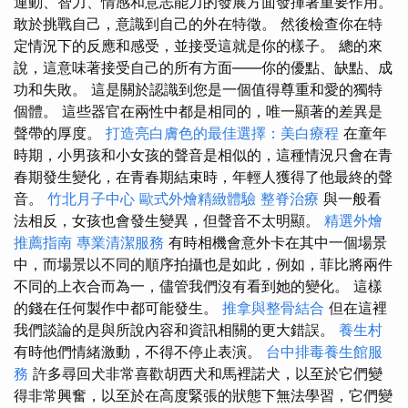
運動、智力、情感和意志能力的發展方面發揮著重要作用。
敢於挑戰自己，意識到自己的外在特徵。 然後檢查你在特
定情況下的反應和感受，並接受這就是你的樣子。 總的來
說，這意味著接受自己的所有方面——你的優點、缺點、成
功和失敗。 這是關於認識到您是一個值得尊重和愛的獨特
個體。 這些器官在兩性中都是相同的，唯一顯著的差異是
聲帶的厚度。
打造亮白膚色的最佳選擇：美白療程
在童年
時期，小男孩和小女孩的聲音是相似的，這種情況只會在青
春期發生變化，在青春期結束時，年輕人獲得了他最終的聲
音。
竹北月子中心
歐式外燴精緻體驗
整脊治療
與一般看
法相反，女孩也會發生變異，但聲音不太明顯。
精選外燴
推薦指南
專業清潔服務
有時相機會意外卡在其中一個場景
中，而場景以不同的順序拍攝也是如此，例如，菲比將兩件
不同的上衣合而為一，儘管我們沒有看到她的變化。 這樣
的錢在任何製作中都可能發生。
推拿與整骨結合
但在這裡
我們談論的是與所說內容和資訊相關的更大錯誤。
養生村
有時他們情緒激動，不得不停止表演。
台中排毒養生館服
務
許多尋回犬非常喜歡胡西犬和馬裡諾犬，以至於它們變
得非常興奮，以至於在高度緊張的狀態下無法學習，它們變