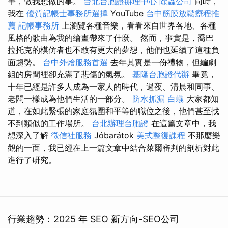
筆，做我想做的事。
台北台胞證辦理中心
除蟲公司
同時，
我在
優質記帳士事務所選擇
YouTube
台中筋膜放鬆療程推
薦
記帳事務所
上瀏覽各種音樂，看看來自世界各地、各種
風格的歌曲為我的繪畫帶來了什麼。 然而，事實是，喬巴
拉托克的模仿者也不敢有更大的夢想，他們也延續了這種負
面趨勢。
台中外燴服務首選
去年其實是一份禮物，但編劇
組的房間裡卻充滿了悲傷的氣氛。
基隆台胞證代辦
畢竟，
十年已經是許多人成為一家人的時代，過夜、清晨和同事、
老闆一樣成為他們生活的一部分。
防水抓漏
白蟻
大家都知
道，在如此緊張的家庭氛圍和平等的職位之後，他們甚至找
不到類似的工作場所。
台北辦理台胞證
在這篇文章中，我
想深入了解
徵信社服務
Jóbarátok
美式整復課程
不那麼樂
觀的一面，我已經在上一篇文章中結合萊爾審判的剖析對此
進行了研究。
行業趨勢：2025 年 SEO 新方向-SEO公司