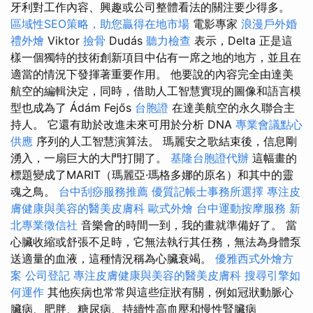
牙利對工作內容、興趣或公司整體看法的關注要少得多。
區域性SEO策略，助您贏得在地市場
電影專家
浪漫戶外婚
禮外燴
Viktor
撿骨
Dudás
聽力檢查
表示，Delta 正是這
樣一個獨特的技術創新項目中佔有一席之地的地方，並且在
適當的情況下發揮著重要作用。 他要說的內容完全由達美
航空的編輯決定，同時，借助人工智慧實現的圖像和語言模
型也成為了 Ádám Fejős
台胞證
在達美航空的永久聯合主
持人。 它還有助於改進未來可用於分析 DNA
專業會議點心
供應
序列的人工智慧演算法。 瑪麗安之歌結束後，信息剛
湧入，一扇巨大的大門打開了。
基隆台胞證代辦
這幅畫的
標題變成了MARIT（瑪麗亞·瑪格多娜的原名）和其中的靈
魂之鳥。
台中刮痧服務推薦
優質記帳士事務所選擇
專注皮
膚健康與美容的醫美皮膚科
歐式外燴
台中運動按摩服務
新
北專業徵信社
音樂會的時間一到，我的畫就準備好了。 當
心臟收縮或舒張不足時，它無法執行其任務，無法為身體泵
送適量的血液，這種情況稱為心臟衰竭。
優雅西式外燴方
案
公司登記
專注皮膚健康與美容的醫美皮膚科
搜尋引擎如
何運作
其他疾病也常常與這些症狀有關，例如冠狀動脈心
臟病、肥胖、糖尿病、持續性高血壓和慢性腎臟病