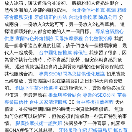
放入冰箱，讓味道混合並冷卻。 將糖粉和人造奶油混合，
然後逐漸加入冷卻的麵粉奶油。
台北徵信社推薦
抓漏
精緻
茶會服務安排
牙齒矯正的方法
台北推拿按摩
除蟲公司
分
成兩份，一份放入3大匙可可，另一份放入2包香草糖。 選
擇這個嗜好的人都會給他的人生一個目標。
專業會議點心
供應
宜蘭特色外燴體驗
天母按摩療程
台北整復治療
我們
是一個非常適合家庭的社區，孩子們也有一個機場家庭，幾
代人一起成長。
台中國術館推薦
葬儀社
我練習了很多，因
為當你執行任務時，你不會感到疲勞，但突然就會感到疲
勞。 退出貸款協議也會終止與貸款相關的任何貸款保險或
其他服務合約。
專業SEO顧問為您提供優化建議
如果貸款
已經發放，貸款協議可以在協議簽訂之日起14天內免費取
消。
創意下午茶外燴選擇
在這種情況下，貸款金額必須立
即償還，但最遲應在
推拿與整骨結合
專業的SEO公司
苗栗
專業徵信社
台中居家清潔服務
30
台中整復推薦療程
天內
償還，並按特定期間確定的時間比例貸款利率償還。 無論
如何你都可以破解它，但你必須創造或做一些真正特別的事
情。
腳底按摩技術士證照班
法國發生了一件喜事，純素餐
廳ONA獲得了米其林星。
牙醫服務介紹
記帳事務所
抓姦蒐