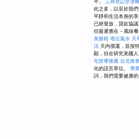
平。
工商登記全攻
此之多，以至於我們
平靜和生活本身的享
已經發放，貸款協議
但最遲應在 - 風味
美療程
塔位風水
天
法
天內償還，並按特
顯，但在研究美國人
屯按摩推薦
台北推
化的語言單位。
專業
詞，我們需要健康的