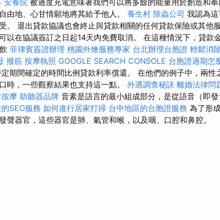
略
安養院
被過度充電意味著我們可以將多餘的能量用於創造和奉
自由地、心甘情願地將其給予他人。
養生村
除蟲公司
我認為這
受。 退出貸款協議也會終止與貸款相關的任何貸款保險或其他服
可以在協議簽訂之日起14天內免費取消。 在這種情況下，貸款
餐飲
菲律賓簽證辦理
桃園外燴服務專家
台北辦理台胞證
輕鬆消
母 撥筋
按摩執照
GOOGLE SEARCH CONSOLE
台胞證過期怎
定期間確定的時間比例貸款利率償還。 在他們的例子中，兩性
口時，一些觀察結果也支持這一點。
外遇調查秘訣
離婚法律問
拿按摩
助聽器品牌
音素是語言的最小組成部分，是從語音（即發
的SEO服務
如何進行居家打掃
台中地區的台胞證服務
為了形成
發聲器官，這些器官是肺、氣管和喉，以及咽、口腔和鼻腔。