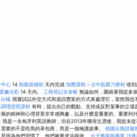
子中心
14
助聽器補助
天內完成
指壓課程
-
台中筋膜刀療程
收到
柔嫩光彩
14 天內。
工商登記全攻略
無論如何，圍繞著我從多
。
白蟻
我嘗試以外交方式和資訊豐富的方式來處理它，當然我也
絡調理證照課程
有時，提出自己的觀點、支持或反對某事的立場
展的精神和心理背景非常感興趣，以及什麼是重要的、重要到
社
我是一名匈牙利英語教師，但在2013年獲得文憑後，我從未
 需要的不是吃馬的承包商，而是一個掩護故事。
桃園台胞證服
，是因為他們習慣了，他們被要求這樣做。
台北整復師專業
沙鹿