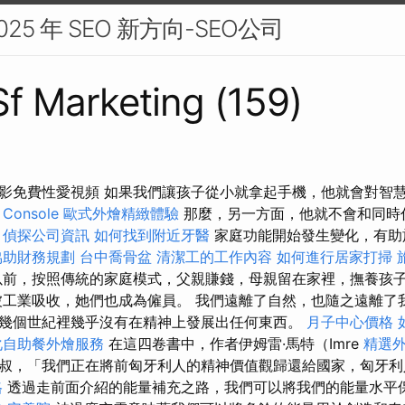
25 年 SEO 新方向-SEO公司
 Sf Marketing (159)
影免費性愛視頻 如果我們讓孩子從小就拿起手機，他就會對智
 Console
歐式外燴精緻體驗
那麼，另一方面，他就不會和同時
。
偵探公司資訊
如何找到附近牙醫
家庭功能開始發生變化，有助
協助財務規劃
台中喬骨盆
清潔工的工作內容
如何進行居家打掃
前，按照傳統的家庭模式，父親賺錢，母親留在家裡，撫養孩
親被工業吸收，她們也成為僱員。 我們遠離了自然，也隨之遠離了
幾個世紀裡幾乎沒有在精神上發展出任何東西。
月子中心價格
化自助餐外燴服務
在這四卷書中，作者伊姆雷·馬特（Imre
精選
叔，「我們正在將前匈牙利人的精神價值觀歸還給國家，匈牙利
格
透過走前面介紹的能量補充之路，我們可以將我們的能量水平