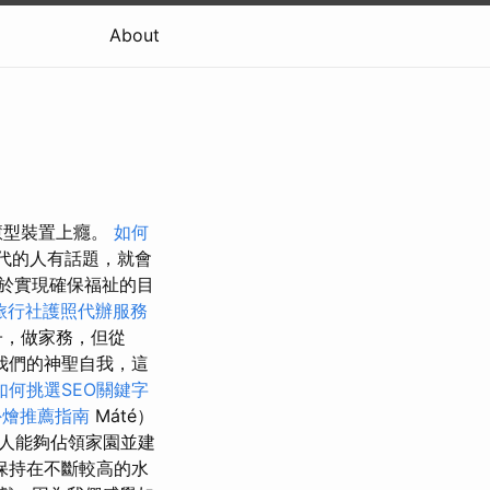
About
慧型裝置上癮。
如何
代的人有話題，就會
於實現確保福祉的目
旅行社護照代辦服務
子，做家務，但從
我們的神聖自我，這
如何挑選SEO關鍵字
外燴推薦指南
Máté）
人能夠佔領家園並建
保持在不斷較高的水