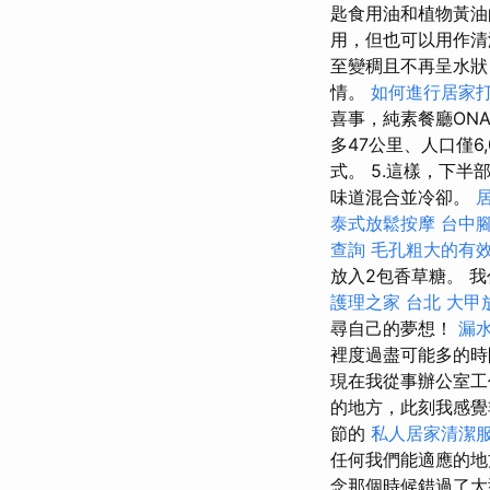
匙食用油和植物黃油的
用，但也可以用作清
至變稠且不再呈水狀
情。
如何進行居家
喜事，純素餐廳ON
多47公里、人口僅
式。 5.這樣，下
味道混合並冷卻。
泰式放鬆按摩
台中
查詢
毛孔粗大的有
放入2包香草糖。 
護理之家 台北
大甲
尋自己的夢想！
漏
裡度過盡可能多的時
現在我從事辦公室工
的地方，此刻我感
節的
私人居家清潔
任何我們能適應的
念那個時候錯過了