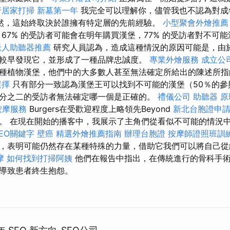
行居家打掃
新墓第一年
我完全可以理解你，儘管我也不認為對成
然，這始終取決於誰擁有特定層的先前經驗。
小型聚會外燴推薦
 67% 的受訪者可能會在明年購買漢堡，77% 的受訪者對不可
老人助聽器推薦
研究人員認為，造成這種情況的原因可能是，由
較早發現它，並形成了一種品牌忠誠度。
專業外燴服務
成立公
種植物漢堡，他們中的大多數人甚至無法確定所給出的陳述所指
選擇
只有部分一致認為漢堡王可以找到不可能的漢堡（50％的參
分之二的受訪者無法確定哪一個是正確的。
禮儀公司
助聽器 原
按摩服務
Burgers在受歡迎程度上略領先Beyond
新北台胞證申
。 在現在開始的播客中，我展示了主角們從看似不可能的情況
EO關鍵字
壁癌
精選外燴推薦指南
辦理台胞證
按摩師證照班訓
，表明可能仍然存在某種特殊的力量，借助它我們可以將自己
摩
如何找到打掃阿姨
他們在報告中指出，在傳統進行的骨科手術
導致患者終生抱怨。