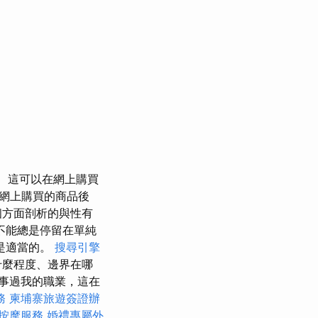
這可以在網上購買
網上購買的商品後
個方面剖析的與性有
不能總是停留在單純
是適當的。
搜尋引擎
什麼程度、邊界在哪
從事過我的職業，這在
務
柬埔寨旅遊簽證辦
按摩服務
婚禮專屬外