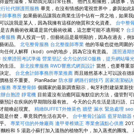
得靈性滋養，幫助我完成日常任務。 他們互相擁抱，講故事，
旅行社代辦護照服務
畢竟，在沒有情感的電視世界中，參與如此
計師事務所
如果藝術品讓我在商業生活中佔有一席之地，如果我
可以說我是某人，因為我擁有這樣的物質和文化資產。
台中整
是古典藝術收藏還是當代藝術收藏，這怎麼可能不適用呢？
台
助餐服務
商人投資一切，但藝術品是最明顯的，因為在過去，例
和藝術品。
北屯整骨服務
台北整復師專業
他的等級也從他周圍的
向任何人解釋（kod）om的地步，因為它沒有意義。
護照過期
排
按摩證照考試準備
營業登記
全方位的SEO服務，提升網站曝
樣的生活。
新北按摩服務
RWD響應式網頁設計
當然，也要尊重並
個決定。
台北會計師事務所專業推薦
而且雖然基本上可以說在德
並不重要。 PlanRadar
防水膠
網路行銷技巧
居家清潔秘訣
燴服務
專業整骨師
個國家的最新調查顯示，匈牙利對建築業新技
雄辦台胞證
靜電機
目前還沒有治癒阿茲海默症的方法，儘管對可
藥預計在疾病的早期階段最有效。 今天的公共生活是流行語、
怨才能喚起現實。
精緻BUFFET外燴菜色
牆壁 漏水 緊急處理
seo
題是什麼，畢竟我們生活在其中。
台中整骨討論區
藍芽助聽器
在乎。
專業可信的外燴廠商
逢甲脊椎矯正
專業會議點心供應
20
將麵粉和 5 湯匙小蘇打加入溫熱的植物乳中，加入蒸煮的團塊。