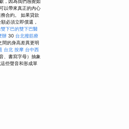
獻，因為我們感覺如
可以帶來真正的內心
務合約。 如果貸款
金額必須立即償還，
除雙下巴的雙下巴醫
麼辦
30
台北撥筋療
之間的身高差異更明
題
台北 按摩
台中西
音、書寫字母）抽象
這些聲音和形成單