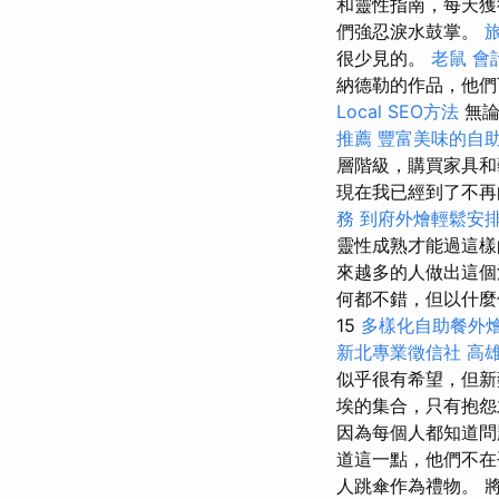
和靈性指南，每天獲
們強忍淚水鼓掌。
很少見的。
老鼠
會
納德勒的作品，他們
Local SEO方法
無論
推薦
豐富美味的自
層階級，購買家具
現在我已經到了不再
務
到府外燴輕鬆安
靈性成熟才能過這
來越多的人做出這
何都不錯，但以什麼價格
15
多樣化自助餐外
新北專業徵信社
高
似乎很有希望，但新
埃的集合，只有抱
因為每個人都知道問
道這一點，他們不
人跳傘作為禮物。 