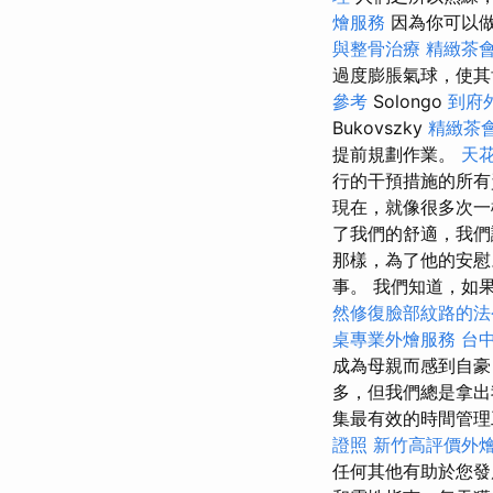
燴服務
因為你可以
與整骨治療
精緻茶
過度膨脹氣球，使其肯
參考
Solongo
到府
Bukovszky
精緻茶
提前規劃作業。
天花
行的干預措施的所有
現在，就像很多次一
了我們的舒適，我們
那樣，為了他的安
事。 我們知道，如
然修復臉部紋路的法
桌專業外燴服務
台
成為母親而感到自豪
多，但我們總是拿
集最有效的時間管
證照
新竹高評價外
任何其他有助於您