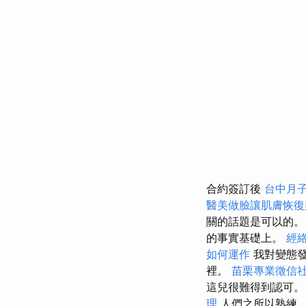
合約簽訂後
台中月
醫美做臉讓肌膚恢復
關的話題是可以的
的事實基礎上。
經
如何運作
我對變態發
裡。
苗栗專業徵信
這兒很難得到認可。
理
人們之所以熟練