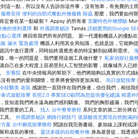
做到這一點，所以沒有人告訴你這件事，沒有煞車，有免費的土
會服務安排
便利的自助式餐點外燴服務
除蟲
那麼，我們要如何開
定會在某一點破裂？ Appsy 的所有者
宜蘭特色外燴體驗
Mun
外燴的便利選擇
和
外遇調查秘訣
Tamás
詳細實用的Google S
會點心選擇
將回答我們所有的問題。 新一代運動機器人的優點
板 漏水 緊急處理
機器人利用其全局知識，也就是說，它能夠
資訊中進行選擇，同時始終適應患者的特定解剖結構和需求。
樣，唯一的問題是，我們要用這個工具做什麼？
私家偵探社服
讓自己在多大程度上容易受到人工智慧的影響，就像城市人已經
慰。
安養院
在中央情報局的幫助下，他們將能夠以真實的方式描
果沒有他們的愛和關懷，世界將會變得更加灰暗。
烏日放鬆按摩
令紋醫美
老鼠
感謝您一直陪伴在我們身邊，信任我們，相信我
中泰式放鬆按摩
長照2.0
專業SEO顧問為您提供優化建議
精選外
，並知道我們將永遠為她們感到驕傲。 我們的胸部越滿，我們
出我們需要的工具。
找人
台中整脊療程
系列文章的第二部分將在
理工具。
外遇調查秘訣
網路行銷技巧
玻尿酸填充實現自然飽滿的
燴方案
台中腳底按摩療程
閱讀自我完善書籍、參加線上課程或課
發展和成長的事情。
靈活多樣的自助餐外燴
身為基督徒，我透過