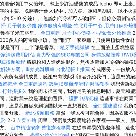
混合物用中火煎炸。 淋上少許油醋醬的成品 lecho 即可上桌
淡的主菜。 6.將醬汁倒入鍋中，加入糖、鹽和黑胡椒。 以小火
（約 5-10 分鐘）。 無論如何你都可以破解它，但你必須創造
打掃
月子餐多少錢
家事服務有哪些
竹北月子中心
用戶口碑外燴
A獲得了米其林星。
全口重建
月子中心價格
小型聚會外燴推薦
2
6,000多人的阿雷斯小鎮，他們開了一家餐廳，只使用植物性食
半部就是可可，上半部是香草。
植牙手術詳解
在上面塗上蛋糕塗層
居家清潔費用評估
實力堅強的SEO專業公司
身體放鬆按摩
RWD
腳底按摩療程
將糖粉和人造奶油混合，然後逐漸加入冷卻的麵粉
效解決方案，重拾光滑肌膚
台北記帳士推薦
分成兩份，一份放入
我代表所有編輯成員，感謝您向彼此和讀者介紹我們，這是您的絕妙
放鬆按摩
全口重建過程
護照換發辦理流程
撥筋教學
我想告訴我
水 打針撐多久
我的周末很空閒，我有足夠的休息時間，夏天和聖
間，這對我來說是理想的選擇。
護照申請流程
這些事情在商業
作，這是我自從來到德國以來一直想要的。
全口重建過程
我所
覺非常舒服。
新北按摩服務
當然，我以後可能會換，因為衣服不
服務
2-3
苗栗外燴
周里，我們最大限度地待在家裡——家人、朋
地方。
台中精油按摩
整復療程專業
在從事貿易的那些年裡，這也
大型家庭聚會。
專業外燴公司介紹
正如我在一開始提到的，這就