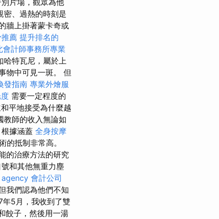
告別片場，觀眾為他
親密、過熱的時刻是
的牆上掛著蒙卡奇或
骨推薦
提升排名的
北會計師事務所專業
如哈特瓦尼，屬於上
事物中可見一斑。 但
換發指南
專業外燴服
光度
需要一定程度的
和平地接受為什麼越
國教師的收入無論如
根據涵蓋
全身按摩
術的抵制非常高。
能的治療方法的研究
口號和其他無重力塵
 agency
會計公司
但我們認為他們不知
17年5月，我收到了雙
 和餃子，然後用一湯