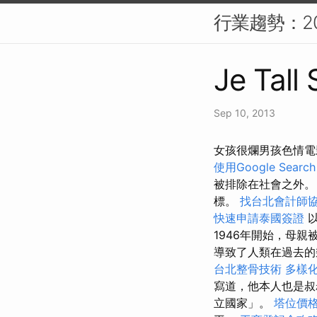
行業趨勢：20
Je Tall
Sep 10, 2013
女孩很爛男孩色情電
使用Google Search
被排除在社會之外
標。
找台北會計師
快速申請泰國簽證
以
1946年開始，母
導致了人類在過去的
台北整骨技術
多樣
寫道，他本人也是叔
立國家」。
塔位價