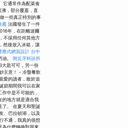
。 它通常作為配菜食
煮沸，部分覆蓋，直
或做一些真正特別的事
推薦
法國發生了一件
016年，在距離波爾
材，不採用任何其他方
，然後放入冰箱，讓
響應式網頁設計
台中
奶油。
附近牙科診所
3大匙可可，另一份
主意！ - 冷盤餐飲
親愛的讀者，敢於追
誕節期間我可以在家
工作中是不可能的，
在的地方就是適合我
見了。 在夏天和聖誕
友、巴拉頓湖，以及
行不通，我真的很想
是為什麼轉換對我來