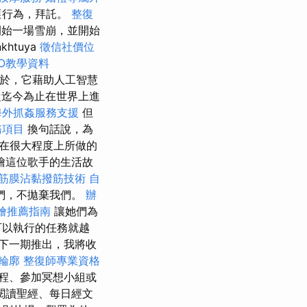
匪行為，拜託。
整復
始一場雪崩，並開始
khtuya
徵信社價位
EO教學資料
在於，它藉助人工智慧
從迄今為止在世界上進
海外抓姦服務支援
但
務項目
換句話說，為
在很大程度上所做的
繪這位歌手的生活故
筋膜沾黏撥筋技術
自
們，不拋棄我們。
辦
燴推薦指南
讓她們為
可以執行的任務就越
下一期推出，我將收
輪廓
整復師專業資格
程、參加冥想小組或
閱讀聖經、每日經文