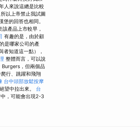
年人來說這總是比較
所以上帝禁止我試圖
能漢堡的回答也相同。
於該產品上市較早，
司
有趣的是，由於顧
的是哪家公司的產
與者知道這一點），
理
整體而言，可以說
請
Burgers，但兩個品
中爬行、跳躍和飛翔
練
台中頭部放鬆按摩
從絕望中拉出來。
台
中，可能會出現2-3