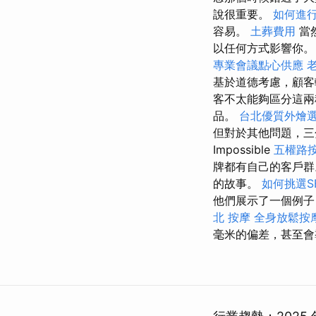
說很重要。
如何進
容易。
土葬費用
當
以任何方式影響你。
專業會議點心供應
基於道德考慮，顧客
客不太能夠區分這兩
品。
台北優質外燴
但對於其他問題，三
Impossible
五權路
牌都有自己的客戶群
的故事。
如何挑選S
他們展示了一個例子
北 按摩
全身放鬆按
毫米的偏差，甚至會